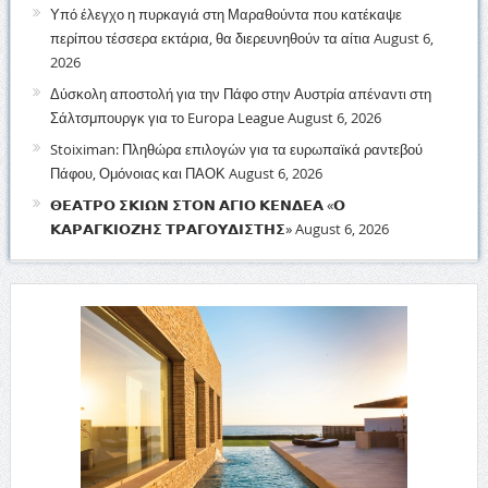
Υπό έλεγχο η πυρκαγιά στη Μαραθούντα που κατέκαψε
περίπου τέσσερα εκτάρια, θα διερευνηθούν τα αίτια
August 6,
2026
Δύσκολη αποστολή για την Πάφο στην Αυστρία απέναντι στη
Σάλτσμπουργκ για το Europa League
August 6, 2026
Stoiximan: Πληθώρα επιλογών για τα ευρωπαϊκά ραντεβού
Πάφου, Ομόνοιας και ΠΑΟΚ
August 6, 2026
𝝝𝝚𝝖𝝩𝝦𝝤 𝝨𝝟𝝞𝝮𝝢 𝝨𝝩𝝤𝝢 𝝖𝝘𝝞𝝤 𝝟𝝚𝝢𝝙𝝚𝝖 «𝝤
𝝟𝝖𝝦𝝖𝝘𝝟𝝞𝝤𝝛𝝜𝝨 𝝩𝝦𝝖𝝘𝝤𝝪𝝙𝝞𝝨𝝩𝝜𝝨»
August 6, 2026