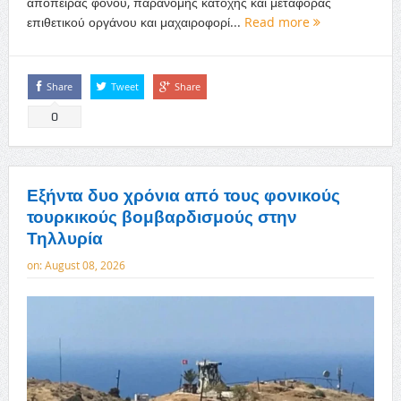
απόπειρας φόνου, παράνομης κατοχής και μεταφοράς
επιθετικού οργάνου και μαχαιροφορί...
Read more
Share
Tweet
Share
0
Εξήντα δυο χρόνια από τους φονικούς
τουρκικούς βομβαρδισμούς στην
Τηλλυρία
on:
August 08, 2026