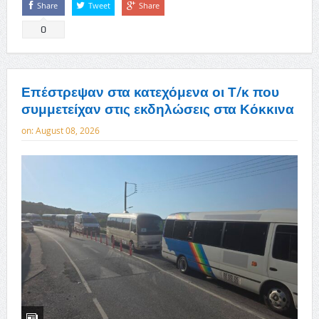
Share
Tweet
Share
0
Επέστρεψαν στα κατεχόμενα οι Τ/κ που
συμμετείχαν στις εκδηλώσεις στα Κόκκινα
on:
August 08, 2026