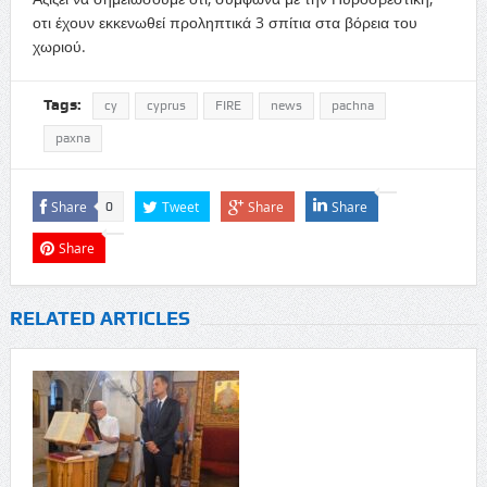
οτι έχουν εκκενωθεί προληπτικά 3 σπίτια στα βόρεια του
χωριού.
Tags:
cy
cyprus
FIRE
news
pachna
paxna
Share
Tweet
Share
Share
0
Share
RELATED ARTICLES