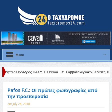
Menu
ρόεδρος ΠΑΣΥΞΕ Πάφου
Σαββατοκύριακο με ζέστη, θα χτυπήσει κόκκι
Pafos F.C.: Οι πρώτες φωτογραφίες από
την προετοιμασία
on:
July 26, 2018