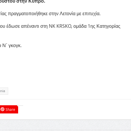
υγούστου στην Κύπρο.
ίας πραγματοποιήθηκε στην Λετονία με επιτυχία.
 που έδωσε απέναντι στη NK KRSKO, ομάδα 1ης Κατηγορίας
 Ν΄ γκογκ.
nia
Share