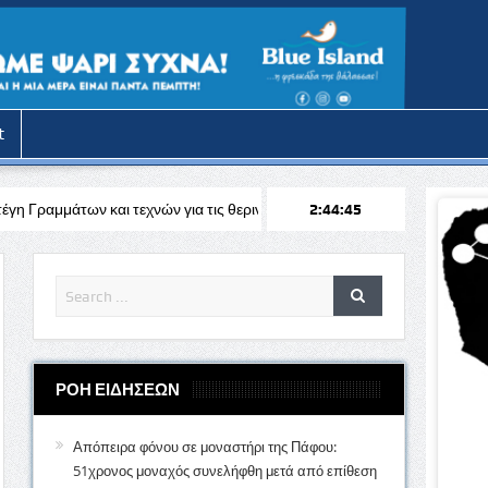
t
τεχνών για τις θερινές διακοπές
Απόπειρα φόνου στην Πάφο: Επιτέθ
2:44:47
ΡΟΗ ΕΙΔΗΣΕΩΝ
Απόπειρα φόνου σε μοναστήρι της Πάφου:
51χρονος μοναχός συνελήφθη μετά από επίθεση