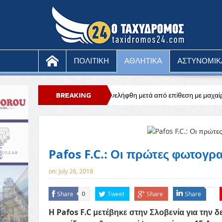
ΠΟΛΙΤΙΚΗ
ΑΘΛΗΤΙΚΑ
ΑΣΤΥΝΟΜΙΚ
νος μοναχός συνελήφθη μετά από επίθεση με μαχαίρι
BREAKING
Ευχαριστήριο
NEWS
Pafos F.C.: Οι πρώτες φωτογρ
on:
July 26, 2018
Share
Tweet
Share
Share
0
H Pafos F.C μετέβηκε στην Σλοβενία για την 