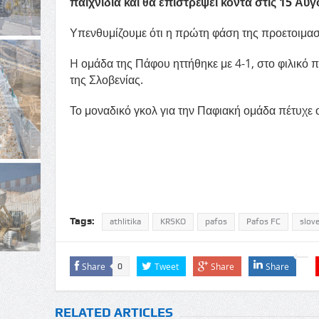
παιχνίδια και θα επιστρέψει κοντά στις 15 Α
Υπενθυμίζουμε ότι η πρώτη φάση της προετοιμασ
H ομάδα της Πάφου ηττήθηκε με 4-1, στο φιλικό
της Σλοβενίας.
Το μοναδικό γκολ για την Παφιακή ομάδα πέτυχε ο
Tags:
athlitika
KRSKO
pafos
Pafos FC
slove
Share
Tweet
Share
Share
0
RELATED ARTICLES