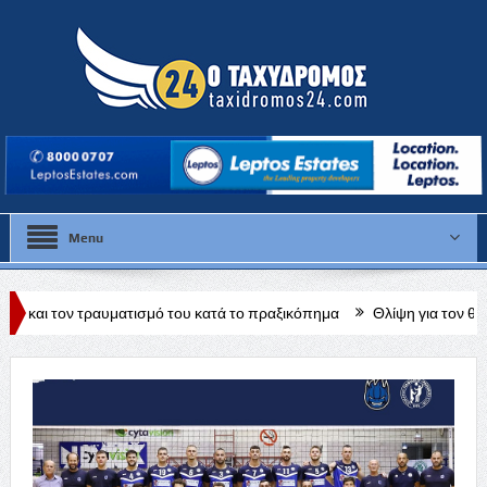
Menu
ατισμό του κατά το πραξικόπημα
Θλίψη για τον θάνατο της Έλλης 
όεδρος ΠΑΣΥΞΕ Πάφου