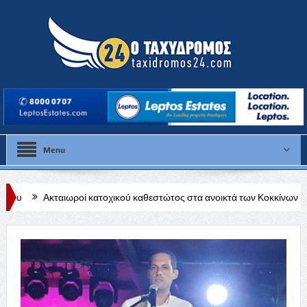
Menu
ροί κατοχικού καθεστώτος στα ανοικτά των Κοκκίνων για εορτασμούς Τ/
μαχαίρι