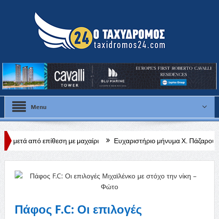
Menu
εση με μαχαίρι
Ευχαριστήριο μήνυμα Χ. Πάζαρου για Α. Βαφεάδη
Πάφος F.C: Οι επιλογές