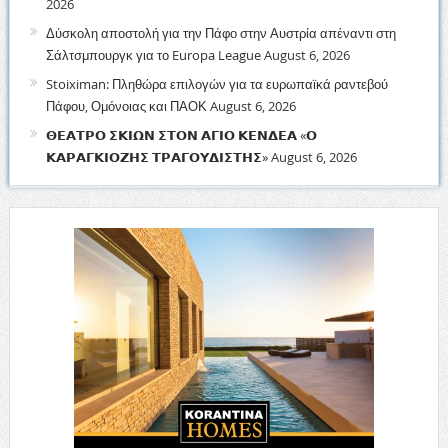
2026
Δύσκολη αποστολή για την Πάφο στην Αυστρία απέναντι στη
Σάλτσμπουργκ για το Europa League
August 6, 2026
Stoiximan: Πληθώρα επιλογών για τα ευρωπαϊκά ραντεβού
Πάφου, Ομόνοιας και ΠΑΟΚ
August 6, 2026
𝝝𝝚𝝖𝝩𝝦𝝤 𝝨𝝟𝝞𝝮𝝢 𝝨𝝩𝝤𝝢 𝝖𝝘𝝞𝝤 𝝟𝝚𝝢𝝙𝝚𝝖 «𝝤
𝝟𝝖𝝦𝝖𝝘𝝟𝝞𝝤𝝛𝝜𝝨 𝝩𝝦𝝖𝝘𝝤𝝪𝝙𝝞𝝨𝝩𝝜𝝨»
August 6, 2026