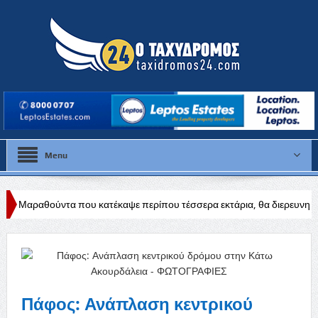
Menu
ου κατέκαψε περίπου τέσσερα εκτάρια, θα διερευνηθούν τα αίτια
Δ
Πάφος: Ανάπλαση κεντρικού