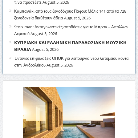
τι να προσέξετε
August 5, 2026
Καμπανάκι από τους ξενοδόχους Πάφου: Μόλις 141 από τα 728
ξενοδοχεία διαθέτουν άδεια
August 5, 2026
Stoiximan: Ανταγωνιστικές αποδόσεις για το Μπραν – Απόλλων
Λεμεσού
August 5, 2026
𝝟𝝪𝝥𝝦𝝞𝝖𝝟𝝜 𝝟𝝖𝝞 𝝚𝝠𝝠𝝜𝝢𝝞𝝟𝝜 𝝥𝝖𝝦𝝖𝝙𝝤𝝨𝝞𝝖𝝟𝝜 𝝡𝝤𝝪𝝨𝝞𝝟𝝜
𝝗𝝦𝝖𝝙𝝞𝝖
August 5, 2026
Έντονες επιφυλάξεις ΟΠΟΚ για λειτουργία νέου λατομείου κοντά
στην Ανδρολύκου
August 5, 2026