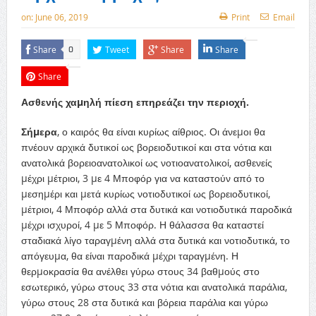
on:
June 06, 2019
Print
Email
Share
Tweet
Share
Share
0
Share
Ασθενής χαµηλή πίεση επηρεάζει την περιοχή.
Σήµερα
, ο καιρός θα είναι κυρίως αίθριος. Οι άνεµοι θα
πνέουν αρχικά δυτικοί ως βορειοδυτικοί και στα νότια και
ανατολικά βορειοανατολικοί ως νοτιοανατολικοί, ασθενείς
µέχρι µέτριοι, 3 µε 4 Μποφόρ για να καταστούν από το
µεσηµέρι και µετά κυρίως νοτιοδυτικοί ως βορειοδυτικοί,
µέτριοι, 4 Μποφόρ αλλά στα δυτικά και νοτιοδυτικά παροδικά
µέχρι ισχυροί, 4 µε 5 Μποφόρ. Η θάλασσα θα καταστεί
σταδιακά λίγο ταραγµένη αλλά στα δυτικά και νοτιοδυτικά, το
απόγευµα, θα είναι παροδικά µέχρι ταραγµένη. Η
θερµοκρασία θα ανέλθει γύρω στους 34 βαθµούς στο
εσωτερικό, γύρω στους 33 στα νότια και ανατολικά παράλια,
γύρω στους 28 στα δυτικά και βόρεια παράλια και γύρω