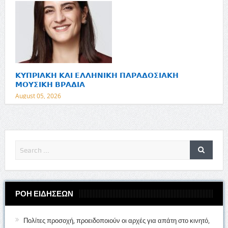
𝝟𝝪𝝥𝝦𝝞𝝖𝝟𝝜 𝝟𝝖𝝞 𝝚𝝠𝝠𝝜𝝢𝝞𝝟𝝜 𝝥𝝖𝝦𝝖𝝙𝝤𝝨𝝞𝝖𝝟𝝜
𝝡𝝤𝝪𝝨𝝞𝝟𝝜 𝝗𝝦𝝖𝝙𝝞𝝖
August 05, 2026
ΡΟΗ ΕΙΔΗΣΕΩΝ
Πολίτες προσοχή, προειδοποιούν οι αρχές για απάτη στο κινητό,