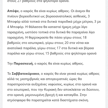
στους 27 βαθµούς στα ψηλότερα ορεινά.
Απόψε
, ο καιρός θα είναι κυρίως αίθριος. Οι άνεµοι θα
πνέουν βορειοδυτικοί ως βορειοανατολικοί, ασθενείς, 3
Μποφόρ αλλά τοπικά στα δυτικά παροδικά µέχρι µέτριοι, 3 µε
4 Μποφόρ. Η θάλασσα θα καταστεί ήρεµη µέχρι λίγο
ταραγµένη, ωστόσο τοπικά στα δυτικά θα παραµείνει λίγο
ταραγµένη. Η θερµοκρασία θα πέσει γύρω στους 18
βαθµούς στο εσωτερικό, γύρω στους 20 στα νότια και
ανατολικά παράλια, γύρω στους 17 στα δυτικά και βόρεια
παράλια και γύρω στους 15 βαθµούς στα ψηλότερα ορεινά
Την
Παρασκευή
, ο καιρός θα είναι κυρίως αίθριος.
Το
Σαββατοκύριακο
, ο καιρός θα είναι γενικά κυρίως αίθριος
αλλά τις µεσηµβρινές και απογευµατινές ώρες θα
παρατηρούνται αυξηµένες νεφώσεις, κυρίως στα ορεινά και
στο εσωτερικό, που την Κυριακή δεν αποκλείεται να δώσουν,
στα ορεινά, µεµονωµένη βροχή ή και καταιγίδα. Στην
ατµόσφαιρα θα παρατηρείται κατά διαστήµατα σκόνη.