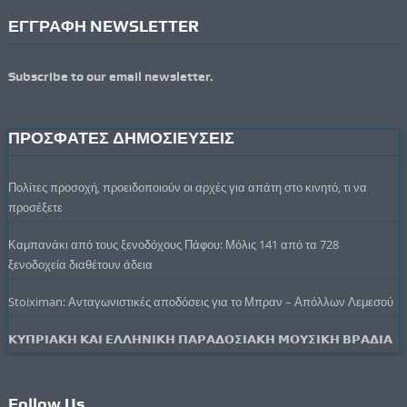
ΕΓΓΡΑΦΗ NEWSLETTER
Subscribe to our email newsletter.
ΠΡΟΣΦΑΤΕΣ ΔΗΜΟΣΙΕΥΣΕΙΣ
Πολίτες προσοχή, προειδοποιούν οι αρχές για απάτη στο κινητό, τι να
προσέξετε
Καμπανάκι από τους ξενοδόχους Πάφου: Μόλις 141 από τα 728
ξενοδοχεία διαθέτουν άδεια
Stoiximan: Ανταγωνιστικές αποδόσεις για το Μπραν – Απόλλων Λεμεσού
𝝟𝝪𝝥𝝦𝝞𝝖𝝟𝝜 𝝟𝝖𝝞 𝝚𝝠𝝠𝝜𝝢𝝞𝝟𝝜 𝝥𝝖𝝦𝝖𝝙𝝤𝝨𝝞𝝖𝝟𝝜 𝝡𝝤𝝪𝝨𝝞𝝟𝝜 𝝗𝝦𝝖𝝙𝝞𝝖
Follow Us