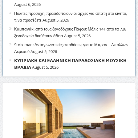
August 6, 2026
Πολίτες προσοχή, προειδοποιούν οι αρχές για απάτη στο κινητό,
τι να προσέξετε
August 5, 2026
Καμπανάκι από τους ξενοδόχους Πάφου: Μόλις 141 από τα 728
ξενοδοχεία διαθέτουν άδεια
August 5, 2026
Stoiximan: Ανταγωνιστικές αποδόσεις για το Μπραν – Απόλλων
Λεμεσού
August 5, 2026
𝝟𝝪𝝥𝝦𝝞𝝖𝝟𝝜 𝝟𝝖𝝞 𝝚𝝠𝝠𝝜𝝢𝝞𝝟𝝜 𝝥𝝖𝝦𝝖𝝙𝝤𝝨𝝞𝝖𝝟𝝜 𝝡𝝤𝝪𝝨𝝞𝝟𝝜
𝝗𝝦𝝖𝝙𝝞𝝖
August 5, 2026