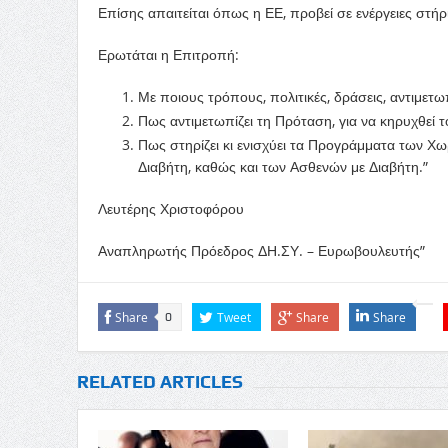
Επίσης απαιτείται όπως η ΕΕ, προβεί σε ενέργειες στή
Ερωτάται η Επιτροπή:
Με ποιους τρόπους, πολιτικές, δράσεις, αντιμετωπ
Πως αντιμετωπίζει τη Πρόταση, για να κηρυχθεί 
Πως στηρίζει κι ενισχύει τα Προγράμματα των Χ
Διαβήτη, καθώς και των Ασθενών με Διαβήτη.”
Λ
ευτέρης
Χριστοφόρου
Αναπ
λ
ηρωτής Πρόεδρος ΔΗ.ΣΥ. – Ευρωβου
λ
ευτής”
Share
Tweet
Share
Share
0
RELATED ARTICLES