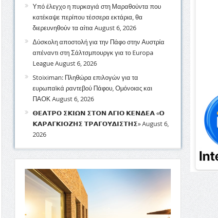
Υπό έλεγχο η πυρκαγιά στη Μαραθούντα που
κατέκαψε περίπου τέσσερα εκτάρια, θα
διερευνηθούν τα αίτια
August 6, 2026
Δύσκολη αποστολή για την Πάφο στην Αυστρία
απέναντι στη Σάλτσμπουργκ για το Europa
League
August 6, 2026
Stoiximan: Πληθώρα επιλογών για τα
ευρωπαϊκά ραντεβού Πάφου, Ομόνοιας και
ΠΑΟΚ
August 6, 2026
𝝝𝝚𝝖𝝩𝝦𝝤 𝝨𝝟𝝞𝝮𝝢 𝝨𝝩𝝤𝝢 𝝖𝝘𝝞𝝤 𝝟𝝚𝝢𝝙𝝚𝝖 «𝝤
𝝟𝝖𝝦𝝖𝝘𝝟𝝞𝝤𝝛𝝜𝝨 𝝩𝝦𝝖𝝘𝝤𝝪𝝙𝝞𝝨𝝩𝝜𝝨»
August 6,
2026