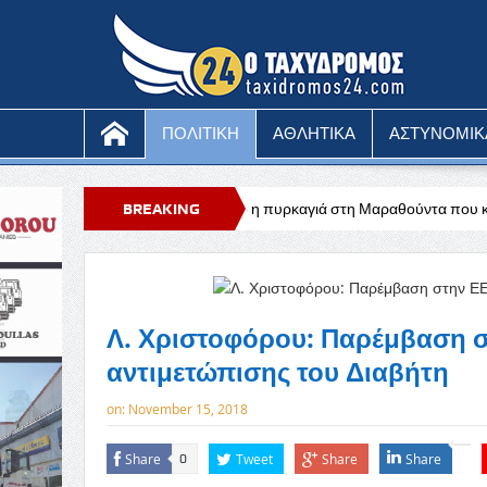
ΠΟΛΙΤΙΚΗ
ΑΘΛΗΤΙΚΑ
ΑΣΤΥΝΟΜΙΚ
υ
Υπό έλεγχο η πυρκαγιά στη Μαραθούντα που κατέκαψε περίπου τέσ
BREAKING
NEWS
Λ. Χριστοφόρου: Παρέμβαση σ
αντιμετώπισης του Διαβήτη
on:
November 15, 2018
Share
Tweet
Share
Share
0