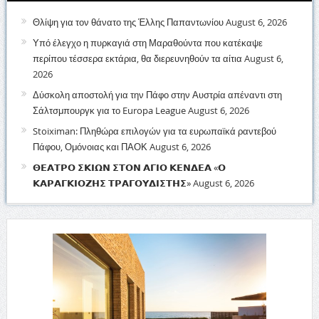
Θλίψη για τον θάνατο της Έλλης Παπαντωνίου
August 6, 2026
Υπό έλεγχο η πυρκαγιά στη Μαραθούντα που κατέκαψε
περίπου τέσσερα εκτάρια, θα διερευνηθούν τα αίτια
August 6,
2026
Δύσκολη αποστολή για την Πάφο στην Αυστρία απέναντι στη
Σάλτσμπουργκ για το Europa League
August 6, 2026
Stoiximan: Πληθώρα επιλογών για τα ευρωπαϊκά ραντεβού
Πάφου, Ομόνοιας και ΠΑΟΚ
August 6, 2026
𝝝𝝚𝝖𝝩𝝦𝝤 𝝨𝝟𝝞𝝮𝝢 𝝨𝝩𝝤𝝢 𝝖𝝘𝝞𝝤 𝝟𝝚𝝢𝝙𝝚𝝖 «𝝤
𝝟𝝖𝝦𝝖𝝘𝝟𝝞𝝤𝝛𝝜𝝨 𝝩𝝦𝝖𝝘𝝤𝝪𝝙𝝞𝝨𝝩𝝜𝝨»
August 6, 2026