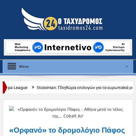
Menu
iman: Πληθώρα επιλογών για τα ευρωπαϊκά ραντεβού Πάφου, Ομόνοιας
«Ορφανό» το δρομολόγιο Πάφος