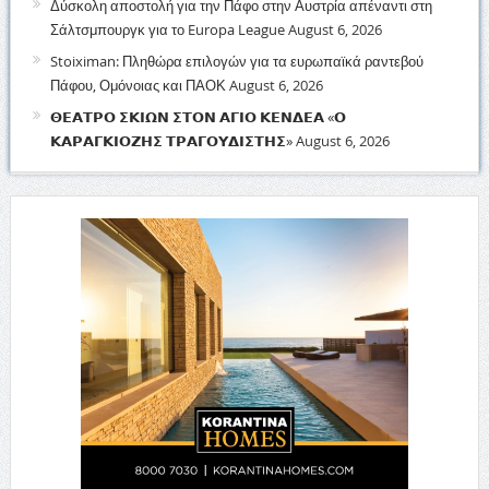
Δύσκολη αποστολή για την Πάφο στην Αυστρία απέναντι στη
Σάλτσμπουργκ για το Europa League
August 6, 2026
Stoiximan: Πληθώρα επιλογών για τα ευρωπαϊκά ραντεβού
Πάφου, Ομόνοιας και ΠΑΟΚ
August 6, 2026
𝝝𝝚𝝖𝝩𝝦𝝤 𝝨𝝟𝝞𝝮𝝢 𝝨𝝩𝝤𝝢 𝝖𝝘𝝞𝝤 𝝟𝝚𝝢𝝙𝝚𝝖 «𝝤
𝝟𝝖𝝦𝝖𝝘𝝟𝝞𝝤𝝛𝝜𝝨 𝝩𝝦𝝖𝝘𝝤𝝪𝝙𝝞𝝨𝝩𝝜𝝨»
August 6, 2026