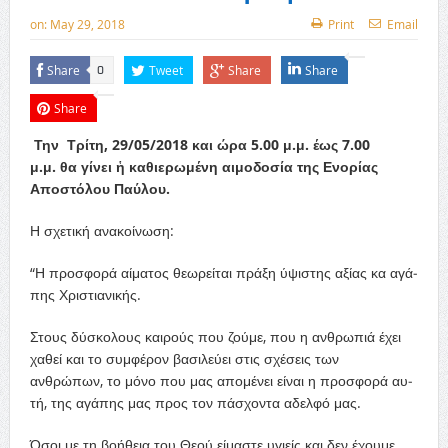
on:
May 29, 2018
Print
Email
Share
Tweet
Share
Share
0
Share
Την Τρί­τη, 29/05/2018 και ώρα 5.00 μ.μ. έως 7.00
μ.μ. θα γί­νει ἡ κα­θι­ε­ρω­μέ­νη αι­μο­δο­σί­α της Ενο­ρί­ας
Αποστόλου Παύ­λου.
Η σχετική ανακοίνωση:
“Η προσφορά αί­μα­τος θε­ω­ρεί­ται πρά­ξη ύ­ψι­στης α­ξί­ας κα αγά­
πης Χριστιανικής.
Στους δύ­σκο­λους και­ρούς που ζού­με, που η αν­θρω­πι­ά έ­χει
χα­θεί και το συμ­φέ­ρον βα­σι­λεύ­ει στις σχέ­σεις των
ανθρώπων, το μό­νο που μας απο­μέ­νει είναι η προσφορά αυ­
τή, της α­γά­πης μας προς τον πά­σχον­τα α­δελ­φό μας.
Όσοι με τη βο­ή­θει­α του Θε­ού εί­μα­στε υγιείς και δεν έ­χου­με