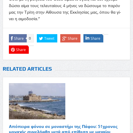
δώ­σει αί­μα τους τε­λευ­ταί­ους 4 μή­νες να δώ­σου­με το πα­ρόν
μας την Τρί­τη στην Αί­θου­σα της Εκ­κλη­σί­ας μας, ό­που θα γί­
νει η αι­μο­δο­σί­α.”
Share
Tweet
Share
Share
0
Share
RELATED ARTICLES
Απόπειρα φόνου σε μοναστήρι της Πάφου: 51χρονος
μοναχός συνελήφθη μετά από επίθεση με μαχαίρι