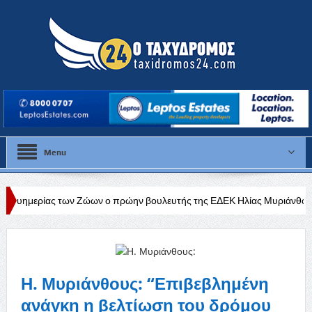
Menu
ων Ζώων ο πρώην βουλευτής της ΕΔΕΚ Ηλίας Μυριάνθους
Θλίψη για
Η. Μυριάνθους: “Επιβεβλημένη
ανάγκη η βελτίωση του δρόμου