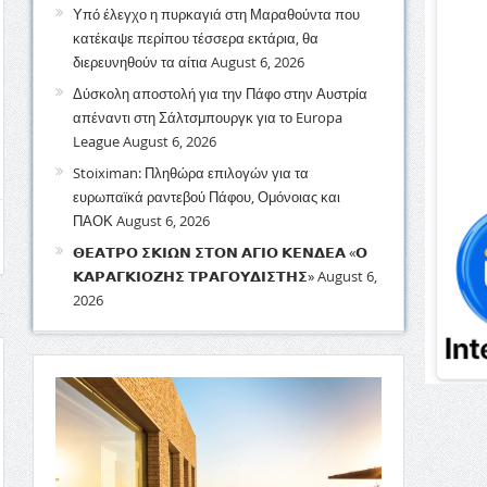
Υπό έλεγχο η πυρκαγιά στη Μαραθούντα που
κατέκαψε περίπου τέσσερα εκτάρια, θα
διερευνηθούν τα αίτια
August 6, 2026
Δύσκολη αποστολή για την Πάφο στην Αυστρία
απέναντι στη Σάλτσμπουργκ για το Europa
League
August 6, 2026
Stoiximan: Πληθώρα επιλογών για τα
ευρωπαϊκά ραντεβού Πάφου, Ομόνοιας και
ΠΑΟΚ
August 6, 2026
𝝝𝝚𝝖𝝩𝝦𝝤 𝝨𝝟𝝞𝝮𝝢 𝝨𝝩𝝤𝝢 𝝖𝝘𝝞𝝤 𝝟𝝚𝝢𝝙𝝚𝝖 «𝝤
𝝟𝝖𝝦𝝖𝝘𝝟𝝞𝝤𝝛𝝜𝝨 𝝩𝝦𝝖𝝘𝝤𝝪𝝙𝝞𝝨𝝩𝝜𝝨»
August 6,
2026