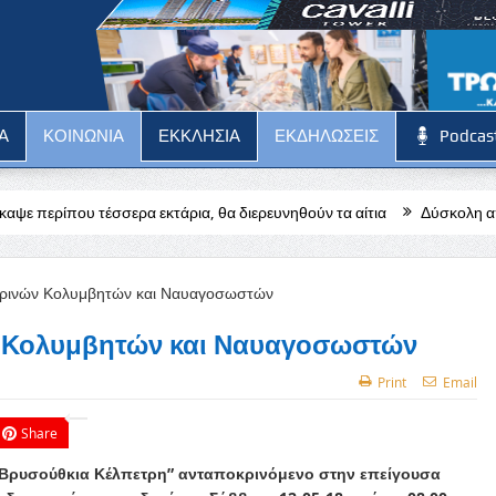
Α
ΚΟΙΝΩΝΙΑ
ΕΚΚΛΗΣΙΑ
ΕΚΔΗΛΩΣΕΙΣ
Podcas
α εκτάρια, θα διερευνηθούν τα αίτια
Δύσκολη αποστολή για την Π
ν Κολυμβητών και Ναυαγοσωστών
Print
Email
Share
“Βρυσούθκια Κέλπετρη” ανταποκρινόμενο στην επείγουσα