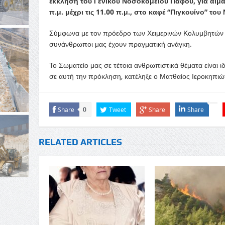
έκκληση του Γενικού Νοσοκομείου Πάφου, για αίμα
π.μ. μέχρι τις 11.00 π.μ., στο καφέ “Πιγκουίνο” το
Σύμφωνα με τον πρόεδρο των Χειμερινών Κολυμβητών Π
συνάνθρωποι μας έχουν πραγματική ανάγκη.
Το Σωματείο μας σε τέτοια ανθρωπιστικά θέματα είναι 
σε αυτή την πρόκληση, κατέληξε ο Ματθαίος Ιεροκηπιώ
Share
Tweet
Share
Share
0
RELATED ARTICLES