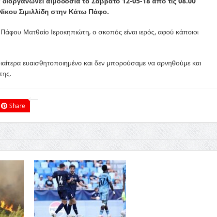
 διοργανώνει αιμοδοσία το Σάββατο 12-05-18 από τις 08.00
υ Νίκου Σιμιλλίδη στην Κάτω Πάφο.
άφου Ματθαίο Ιεροκηπιώτη, ο σκοπός είναι ιερός, αφού κάποιοι
ιδιαίτερα ευαισθητοποιημένο και δεν μπορούσαμε να αρνηθούμε και
της.
Share