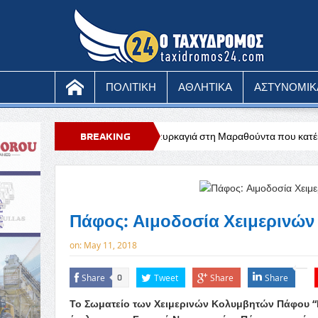
ΠΟΛΙΤΙΚΗ
ΑΘΛΗΤΙΚΑ
ΑΣΤΥΝΟΜΙΚ
Υπό έλεγχο η πυρκαγιά στη Μαραθούντα που κατέκαψε περίπου τέσσερ
BREAKING
NEWS
Πάφος: Αιμοδοσία Χειμερινώ
on:
May 11, 2018
Share
Tweet
Share
Share
0
Το Σωματείο των Χειμερινών Κολυμβητών Πάφου 