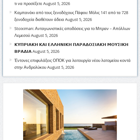
τι να προσέξετε
August 5, 2026
Καμπανάκι από τους ξενοδόχους Πάφου: Μόλις 141 από τα 728
ξενοδοχεία διαθέτουν άδεια
August 5, 2026
Stoiximan: Ανταγωνιστικές αποδόσεις για το Μπραν – Απόλλων
Λεμεσού
August 5, 2026
𝝟𝝪𝝥𝝦𝝞𝝖𝝟𝝜 𝝟𝝖𝝞 𝝚𝝠𝝠𝝜𝝢𝝞𝝟𝝜 𝝥𝝖𝝦𝝖𝝙𝝤𝝨𝝞𝝖𝝟𝝜 𝝡𝝤𝝪𝝨𝝞𝝟𝝜
𝝗𝝦𝝖𝝙𝝞𝝖
August 5, 2026
Έντονες επιφυλάξεις ΟΠΟΚ για λειτουργία νέου λατομείου κοντά
στην Ανδρολύκου
August 5, 2026