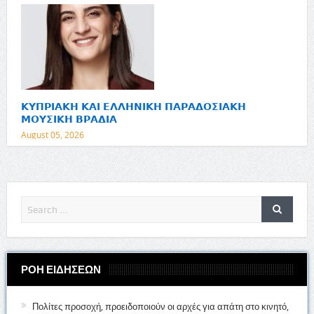
𝝟𝝪𝝥𝝦𝝞𝝖𝝟𝝜 𝝟𝝖𝝞 𝝚𝝠𝝠𝝜𝝢𝝞𝝟𝝜 𝝥𝝖𝝦𝝖𝝙𝝤𝝨𝝞𝝖𝝟𝝜
𝝡𝝤𝝪𝝨𝝞𝝟𝝜 𝝗𝝦𝝖𝝙𝝞𝝖
August 05, 2026
ΡΟΗ ΕΙΔΗΣΕΩΝ
Πολίτες προσοχή, προειδοποιούν οι αρχές για απάτη στο κινητό,