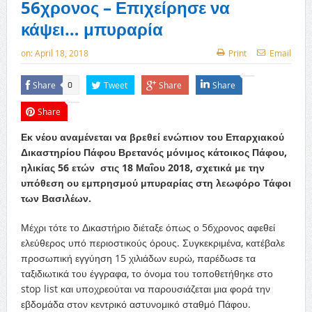
56χρονος – Επιχείρησε να
κάψει… μπυραρία
on:
April 18, 2018
Print
Email
Share
Tweet
Share
Share
0
Share
Εκ νέου αναμένεται να βρεθεί ενώπιον του Επαρχιακού
Δικαστηρίου Πάφου Βρετανός μόνιμος κάτοικος Πάφου,
ηλικίας 56 ετών στις 18 Μαΐου 2018, σχετικά με την
υπόθεση ου εμπρησμού μπυραρίας στη λεωφόρο Τάφοι
των Βασιλέων.
Μέχρι τότε το Δικαστήριο διέταξε όπως ο 56χρονος αφεθεί
ελεύθερος υπό περιοστικούς όρους. Συγκεκριμένα, κατέβαλε
προσωπική εγγύηση 15 χιλιάδων ευρώ, παρέδωσε τα
ταξιδιωτικά του έγγραφα, το όνομα του τοποθετήθηκε στο
stop list και υποχρεούται να παρουσιάζεται μια φορά την
εβδομάδα στον κεντρικό αστυνομικό σταθμό Πάφου.