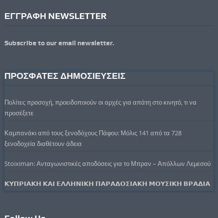
ΕΓΓΡΑΦΗ NEWSLETTER
Subscribe to our email newsletter.
ΠΡΟΣΦΑΤΕΣ ΔΗΜΟΣΙΕΥΣΕΙΣ
Πολίτες προσοχή, προειδοποιούν οι αρχές για απάτη στο κινητό, τι να
προσέξετε
Καμπανάκι από τους ξενοδόχους Πάφου: Μόλις 141 από τα 728
ξενοδοχεία διαθέτουν άδεια
Stoiximan: Ανταγωνιστικές αποδόσεις για το Μπραν – Απόλλων Λεμεσού
𝝟𝝪𝝥𝝦𝝞𝝖𝝟𝝜 𝝟𝝖𝝞 𝝚𝝠𝝠𝝜𝝢𝝞𝝟𝝜 𝝥𝝖𝝦𝝖𝝙𝝤𝝨𝝞𝝖𝝟𝝜 𝝡𝝤𝝪𝝨𝝞𝝟𝝜 𝝗𝝦𝝖𝝙𝝞𝝖