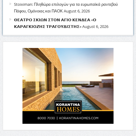
Stoiximan: Πληθώρα επιλογών για τα ευρωπαϊκά ραντεβού
Πάφου, Ομόνοιας και ΠΑΟΚ
August 6, 2026
𝝝𝝚𝝖𝝩𝝦𝝤 𝝨𝝟𝝞𝝮𝝢 𝝨𝝩𝝤𝝢 𝝖𝝘𝝞𝝤 𝝟𝝚𝝢𝝙𝝚𝝖 «𝝤
𝝟𝝖𝝦𝝖𝝘𝝟𝝞𝝤𝝛𝝜𝝨 𝝩𝝦𝝖𝝘𝝤𝝪𝝙𝝞𝝨𝝩𝝜𝝨»
August 6, 2026