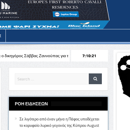
t
ας Ζαννούπας για τις Νομικές Αρωγές στην Πάφο
7:10:22
Μνήμες 1974: Η α
ΡΟΗ ΕΙΔΗΣΕΩΝ
Σε λιγότερο από έναν μήνα η Πάφος υποδέχεται
το κορυφαίο λυρικό γεγονός της Κύπρου
August