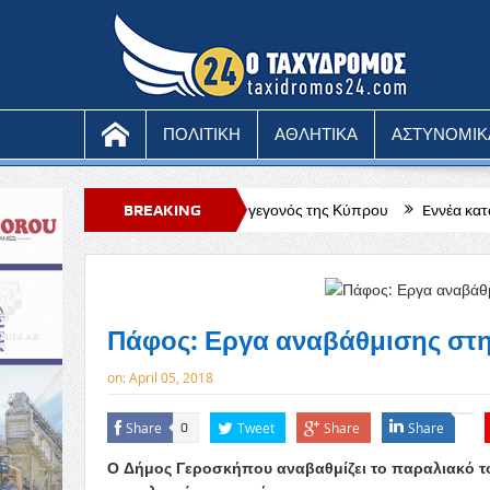
ΠΟΛΙΤΙΚΗ
ΑΘΛΗΤΙΚΑ
ΑΣΤΥΝΟΜΙΚ
ο κορυφαίο λυρικό γεγονός της Κύπρου
BREAKING
Eννέα καταγγελίες από Αστυ
NEWS
Πάφος: Εργα αναβάθμισης στ
on:
April 05, 2018
Share
Tweet
Share
Share
0
Ο Δήμος Γεροσκήπου αναβαθμίζει το παραλιακό το