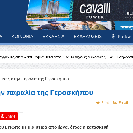
Α
ΚΟΙΝΩΝΙΑ
ΕΚΚΛΗΣΙΑ
ΕΚΔΗΛΩΣΕΙΣ
Podcas
νομία μετά από 174 ελέγχους αλκοόλης
Τι δήλωσε ο δικηγόρος Σάββ
ην παραλία της Γεροσκήπου
Print
Email
Share
υ μέτωπο με μια σειρά από έργα, όπως η κατασκευή