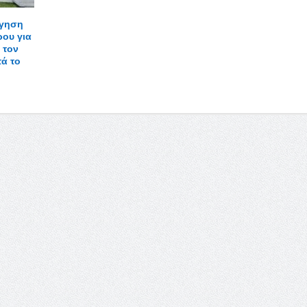
ήγηση
ου για
 τον
ά το