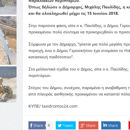
παραλιακών περιπτέρων.
Όπως δήλώσε ο Δήμαρχος, Μιχάλης Παυλίδης, η κα
και θα ολοκληρωθεί μέχρι τις 15 Ιουνίου 2018.
Στην παρούσα φάση, είπε ο κ. Παυλίδης, ο Δήμος Γερ
προκειμένου πολύ σύντομα να προκηρυχθούν οι προσφορ
Σύμφωνα με τον Δήμαρχο, “γίνεται μια πολύ μεγάλη προ
περιοχή, ενώ ο Δήμος Γεροσκήπου έχει ετοιμάσει το ma
κατασκευή παιδότοπου”.
Στα μελλοντικά σχέδια του ο Δήμος, είπε ο κ. Παυλίδη
περιπτέρων.
Στόχος του Δήμου, συνέχισε, παραμένει η αναβάθμιση τ
από πλευράς αισθητικής προκειμένου να καταστεί πόλος
ΚΥΠΕ/ taxidromos24.com
Share
Tweet
Share
Share
0