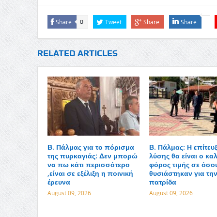
Share
Tweet
Share
Share
0
RELATED ARTICLES
Β. Πάλμας για το πόρισμα
Β. Πάλμας: Η επίτευ
της πυρκαγιάς: Δεν μπορώ
λύσης θα είναι ο κα
να πω κάτι περισσότερο
φόρος τιμής σε όσο
,είναι σε εξέλιξη η ποινική
θυσιάστηκαν για τη
έρευνα
πατρίδα
August 09, 2026
August 09, 2026