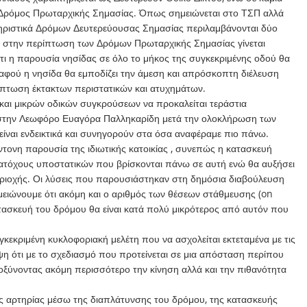
 Δρόμος Πρωταρχικής Σημασίας. Όπως σημειώνεται στο ΤΣΠ αλλά
τηριστικά Δρόμων Δευτερεύουσας Σημασίας περιλαμβάνονται δύο
ώ στην περίπτωση των Δρόμων Πρωταρχικής Σημασίας γίνεται
τι η παρουσία νησίδας σε όλο το μήκος της συγκεκριμένης οδού θα
αφού η νησίδα θα εμποδίζει την άμεση και απρόσκοπτη διέλευση
τωση έκτακτων περιστατικών και ατυχημάτων.
και μικρών οδικών συγκρούσεων να προκαλείται τεράστια
στην Λεωφόρο Ευαγόρα Παλληκαρίδη μετά την ολοκλήρωση των
είναι ενδεικτικά και συνηγορούν στα όσα αναφέραμε πιο πάνω.
τονη παρουσία της ιδιωτικής κατοικίας , συνεπώς η κατασκευή
ατόχους υποστατικών που βρίσκονται πάνω σε αυτή ενώ θα αυξήσει
εριοχής. Οι λύσεις που παρουσιάστηκαν στη δημόσια διαβούλευση
μειώνουμε ότι ακόμη και ο αριθμός των θέσεων στάθμευσης (on
τασκευή του δρόμου θα είναι κατά πολύ μικρότερος από αυτόν που
γκεκριμένη κυκλοφοριακή μελέτη που να ασχολείται εκτεταμένα με τις
η ότι με το σχεδιασμό που προτείνεται σε μια απόσταση περίπου
ξύνοντας ακόμη περισσότερο την κίνηση αλλά και την πιθανότητα
ής αρτηρίας μέσω της διαπλάτυνσης του δρόμου, της κατασκευής