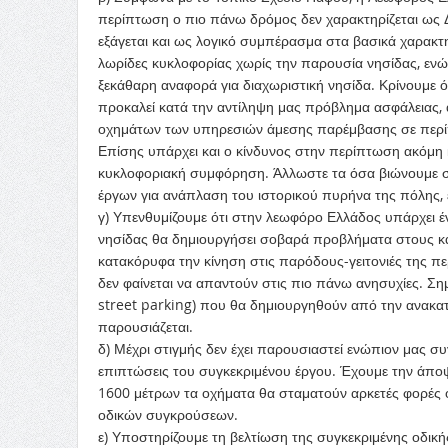
περίπτωση ο πιο πάνω δρόμος δεν χαρακτηρίζεται ως
εξάγεται και ως λογικό συμπέρασμα στα βασικά χαρακ
λωρίδες κυκλοφορίας χωρίς την παρουσία νησίδας, εν
ξεκάθαρη αναφορά για διαχωριστική νησίδα. Κρίνουμε ό
προκαλεί κατά την αντίληψη μας πρόβλημα ασφάλειας, 
οχημάτων των υπηρεσιών άμεσης παρέμβασης σε περίπ
Επίσης υπάρχει και ο κίνδυνος στην περίπτωση ακόμη 
κυκλοφοριακή συμφόρηση. Άλλωστε τα όσα βιώνουμε 
έργων για ανάπλαση του ιστορικού πυρήνα της πόλης, 
γ) Υπενθυμίζουμε ότι στην λεωφόρο Ελλάδος υπάρχει έν
νησίδας θα δημιουργήσει σοβαρά προβλήματα στους κ
κατακόρυφα την κίνηση στις παρόδους-γειτονιές της π
δεν φαίνεται να απαντούν στις πιο πάνω ανησυχίες. Ση
street parking) που θα δημιουργηθούν από την ανακα
παρουσιάζεται.
δ) Μέχρι στιγμής δεν έχει παρουσιαστεί ενώπιον μας συ
επιπτώσεις του συγκεκριμένου έργου. Έχουμε την άποψ
1600 μέτρων τα οχήματα θα σταματούν αρκετές φορές ο
οδικών συγκρούσεων.
ε) Υποστηρίζουμε τη βελτίωση της συγκεκριμένης οδικ