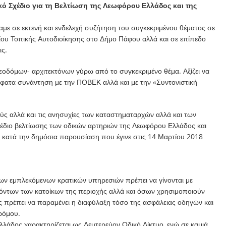
ό Σχέδιο για τη Βελτίωση της Λεωφόρου Ελλάδος και της
 σε εκτενή και ενδελεχή συζήτηση του συγκεκριμένου θέματος σε
ίου Τοπικής Αυτοδιοίκησης στο Δήμο Πάφου αλλά και σε επίπεδο
ς.
δόμων- αρχιτεκτόνων γύρω από το συγκεκριμένο θέμα. Αξίζει να
σφατα συνάντηση με την ΠΟΒΕΚ αλλά και με την «Συντονιστική
ύς αλλά και τις ανησυχίες των καταστηματαρχών αλλά και των
χέδιο βελτίωσης των οδικών αρτηριών της Λεωφόρου Ελλάδος και
κατά την δημόσια παρουσίαση που έγινε στις 14 Μαρτίου 2018
 των εμπλεκόμενων κρατικών υπηρεσιών πρέπει να γίνονται με
ντων των κατοίκων της περιοχής αλλά και όσων χρησιμοποιούν
ς πρέπει να παραμένει η διαφύλαξη τόσο της ασφάλειας οδηγών και
ρόμου.
λάδος χαρακτηρίζεται ως Δευτερεύον Οδικό Δίκτυο, ενώ σε καμιά