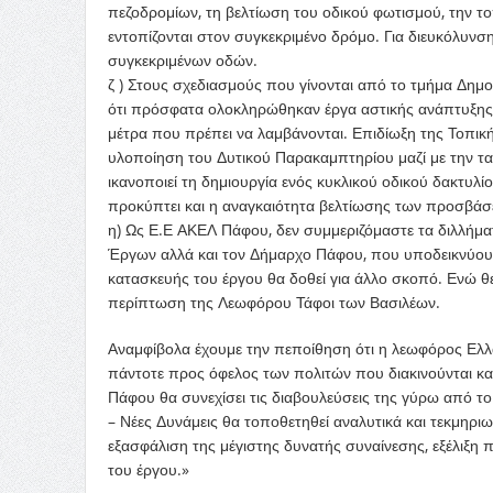
πεζοδρομίων, τη βελτίωση του οδικού φωτισμού, την τ
εντοπίζονται στον συγκεκριμένο δρόμο. Για διευκόλυν
συγκεκριμένων οδών.
ζ ) Στους σχεδιασμούς που γίνονται από το τμήμα Δη
ότι πρόσφατα ολοκληρώθηκαν έργα αστικής ανάπτυξης 
μέτρα που πρέπει να λαμβάνονται. Επιδίωξη της Τοπική
υλοποίηση του Δυτικού Παρακαμπτηρίου μαζί με την τ
ικανοποιεί τη δημιουργία ενός κυκλικού οδικού δακτυλ
προκύπτει και η αναγκαιότητα βελτίωσης των προσβάσ
η) Ως Ε.Ε ΑΚΕΛ Πάφου, δεν συμμεριζόμαστε τα διλλήμα
Έργων αλλά και τον Δήμαρχο Πάφου, που υποδεικνύουν 
κατασκευής του έργου θα δοθεί για άλλο σκοπό. Ενώ 
περίπτωση της Λεωφόρου Τάφοι των Βασιλέων.
Αναμφίβολα έχουμε την πεποίθηση ότι η λεωφόρος Ελλ
πάντοτε προς όφελος των πολιτών που διακινούνται κ
Πάφου θα συνεχίσει τις διαβουλεύσεις της γύρω από τ
– Νέες Δυνάμεις θα τοποθετηθεί αναλυτικά και τεκμηρι
εξασφάλιση της μέγιστης δυνατής συναίνεσης, εξέλιξη 
του έργου.»