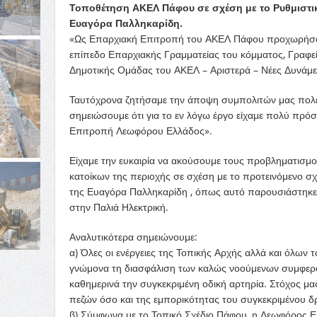
Τοποθέτηση ΑΚΕΛ Πάφου σε σχέση με το Ρυθμιστικ
Ευαγόρα Παλληκαρίδη.
«Ως Επαρχιακή Επιτροπή του ΑΚΕΛ Πάφου προχωρήσαμε
επίπεδο Επαρχιακής Γραμματείας του κόμματος, Γραφε
Δημοτικής Ομάδας του ΑΚΕΛ – Αριστερά – Νέες Δυνάμει
Ταυτόχρονα ζητήσαμε την άποψη συμπολιτών μας πολεο
σημειώσουμε ότι για το εν λόγω έργο είχαμε πολύ πρό
Επιτροπή Λεωφόρου Ελλάδος».
Είχαμε την ευκαιρία να ακούσουμε τους προβληματισμο
κατοίκων της περιοχής σε σχέση με το προτεινόμενο σ
της Ευαγόρα Παλληκαρίδη , όπως αυτό παρουσιάστηκε 
στην Παλιά Ηλεκτρική.
Αναλυτικότερα σημειώνουμε:
α) Όλες οι ενέργειες της Τοπικής Αρχής αλλά και όλων
γνώμονα τη διασφάλιση των καλώς νοούμενων συμφερό
καθημερινά την συγκεκριμένη οδική αρτηρία. Στόχος μα
πεζών όσο και της εμπορικότητας του συγκεκριμένου δ
β) Σύμφωνα με το Τοπικό Σχέδιο Πάφου, η Λεωφόρος Ελ