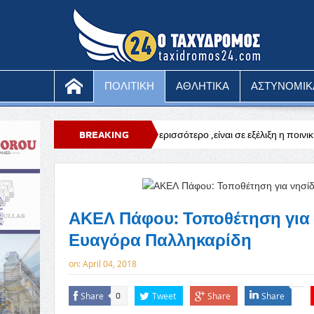
ΠΟΛΙΤΙΚΗ
ΑΘΛΗΤΙΚΑ
ΑΣΤΥΝΟΜΙΚ
ρώ να πω κάτι περισσότερο ,είναι σε εξέλιξη η ποινική έρευνα
BREAKING
Β. Πά
NEWS
ΑΚΕΛ Πάφου: Τοποθέτηση για 
Ευαγόρα Παλληκαρίδη
on:
April 04, 2018
Share
Tweet
Share
Share
0