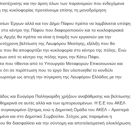
οπιοτέχνισης και την άρση όλων των παρανομιών που ενδεχόμενα
ση της κυκλοφορίας προτείνουμε επίσης τη μονοδρόμηση
μοσίων Έργων αλλά και τον Δήμο Πάφου πρέπει να λαμβάνεται υπόψη
στο κέντρο της Πάφου που διαφοροποιούν και τα κυκλοφοριακά
ς Αρχής θα πρέπει να είναι η έναρξη των εργασιών για την
αυτόχρονη βελτίωση της Λεωφόρου Μεσόγης, εξέλιξη που θα
ίου που θα αποφορτίζει την κυκλοφορία στο κέντρο της πόλης. Ενώ
εων από το κέντρο της πόλης προς την Κάτω Πάφο.
τα που τίθενται από το Υπουργείο Μεταφορών Επικοινωνιών και
ότι σε περίπτωση που το έργο δεν υλοποιηθεί το κονδύλι
θεωρούμε ως ατυχή την σύγκριση της Λεωφόρου Ελλάδος με την
άδος και Ευαγόρα Παλληκαρίδη χρήζουν αναβάθμισης και βελτίωσης
αθημερινά σε αυτές αλλά και των εμπορευομένων. Η Ε.Ε του ΑΚΕΛ
ο συγκεκριμένο ζήτημα, ενώ η Δημοτική Ομάδα του ΑΚΕΛ – Αριστερά
ωμένα και στο Δημοτικό Συμβούλιο. Στόχος μας παραμένει η
που θα διασφαλίσει και την σύντομη και αποτελεσματική ολοκλήρωση