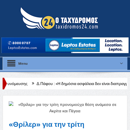
Menu
Δ.Πάφου : «Η δημόσια ασφάλεια δεν είναι διαπραγματεύσιμη»
Θέσ
Πάφου
«Θρίλερ» για την τρίτη