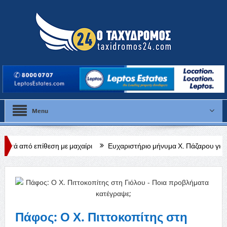
Menu
η με μαχαίρι
Ευχαριστήριο μήνυμα Χ. Πάζαρου για Α. Βαφεάδη
Πάφος: Ο Χ. Πιττοκοπίτης στη