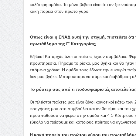
καλύτερη ομάδα. Το μόνο βέβαιο είναι ότι αν ξεκινούσα
κακή πορεία στον πρώτο γύρο.
Όπως είναι η ΕΝΑΔ αυτή την στιγμή, πιστεύετε ότ
πρωτάθλημα της Γ’ Κατηγορίας;
Βέβαια! Καταρχάς όλοι οι παίκτες έχουν συμβόλαια. Φέ
προϋπηρεσία. Πήραμε το ρίσκο, μας βγήκε και θα ήταν η
επόμενα χρόνια. Η ομάδα τους έδωσε την ευκαιρία παί
δεν μας βγήκε. Μπορούσαμε να πάμε και διαβάθμιση αλ
Το ρόστερ σας από τι ποδοσφαιριστές αποτελείται
Οι πλείστοι παίκτες μας είναι ξένοι κοινοτικοί κάτω τ
εισηγήσεις μου στο συμβούλιο και αν θα είμαι και του 
προσπαθούσα να φέρω στην ομάδα και 4-5 Κύπριους πο
εύκολο να πείσουμε και κάποιους παίκτες να αγωνιστο
Η κακή πορεία του πρώτου γύρου του πρωταθλήματ