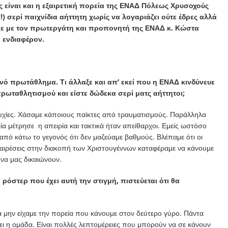
 είναι και η εξαιρετική πορεία της ΕΝΑΔ Πόλεως Χρυσοχούς
!) σερί παιχνίδια αήττητη χωρίς να λογαριάζει ούτε έδρες αλλά
ε με τον πρωτεργάτη και προπονητή της ΕΝΑΔ κ. Κώστα
ο ενδιαφέρον.
 πρωτάθλημα. Τι άλλαξε και απ’ εκεί που η ΕΝΑΔ κινδύνευε
ρωταθλητισμού και είστε δώδεκα σερί ματς αήττητοι;
υχίες. Χάσαμε κάποιους παίκτες από τραυματισμούς. Παράλληλα
κία μέτρησε η απειρία και τακτικά ήταν απείθαρχοι. Εμείς ωστόσο
από κάτω το γεγονός ότι δεν μαζεύαμε βαθμούς. Βλέπαμε ότι οι
φαιρέσεις στην διακοπή των Χριστουγέννων καταφέραμε να κάνουμε
να μας δικαιώνουν.
ρόστερ που έχει αυτή την στιγμή, πιστεύεται ότι θα
 μην είχαμε την πορεία που κάνουμε στον δεύτερο γύρο. Πάντα
ει η ομάδα. Είναι πολλές λεπτομέρειες που μπορούν να σε κάνουν