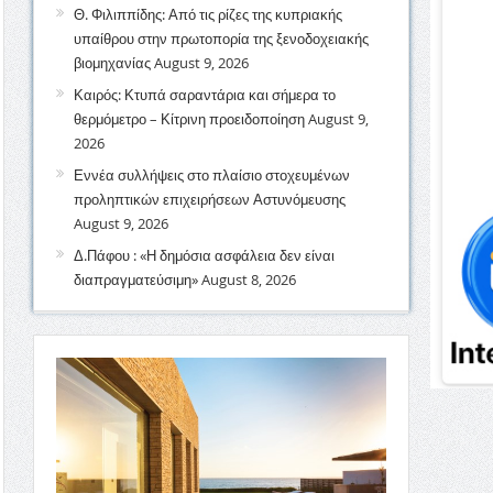
Θ. Φιλιππίδης: Από τις ρίζες της κυπριακής
υπαίθρου στην πρωτοπορία της ξενοδοχειακής
βιομηχανίας
August 9, 2026
Καιρός: Κτυπά σαραντάρια και σήμερα το
θερμόμετρο – Κίτρινη προειδοποίηση
August 9,
2026
Εννέα συλλήψεις στο πλαίσιο στοχευμένων
προληπτικών επιχειρήσεων Αστυνόμευσης
August 9, 2026
Δ.Πάφου : «Η δημόσια ασφάλεια δεν είναι
διαπραγματεύσιμη»
August 8, 2026