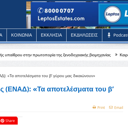
Α
ΚΟΙΝΩΝΙΑ
ΕΚΚΛΗΣΙΑ
ΕΚΔΗΛΩΣΕΙΣ
Podcas
 πρωτοπορία της ξενοδοχειακής βιομηχανίας
Καιρός: Κτυπά σαραντάρ
 (ΕΝΑΔ): «Τα αποτελέσματα του β’
Print
Email
Share