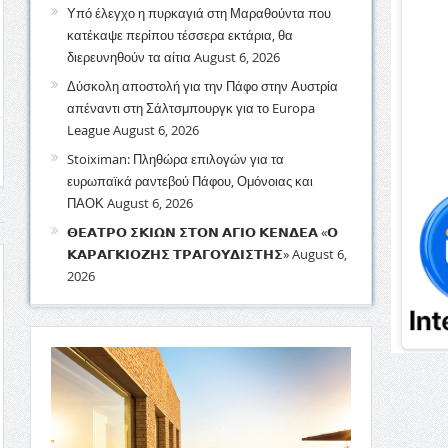
Υπό έλεγχο η πυρκαγιά στη Μαραθούντα που
κατέκαψε περίπου τέσσερα εκτάρια, θα
διερευνηθούν τα αίτια
August 6, 2026
Δύσκολη αποστολή για την Πάφο στην Αυστρία
απέναντι στη Σάλτσμπουργκ για το Europa
League
August 6, 2026
Stoiximan: Πληθώρα επιλογών για τα
ευρωπαϊκά ραντεβού Πάφου, Ομόνοιας και
ΠΑΟΚ
August 6, 2026
𝝝𝝚𝝖𝝩𝝦𝝤 𝝨𝝟𝝞𝝮𝝢 𝝨𝝩𝝤𝝢 𝝖𝝘𝝞𝝤 𝝟𝝚𝝢𝝙𝝚𝝖 «𝝤
𝝟𝝖𝝦𝝖𝝘𝝟𝝞𝝤𝝛𝝜𝝨 𝝩𝝦𝝖𝝘𝝤𝝪𝝙𝝞𝝨𝝩𝝜𝝨»
August 6,
2026