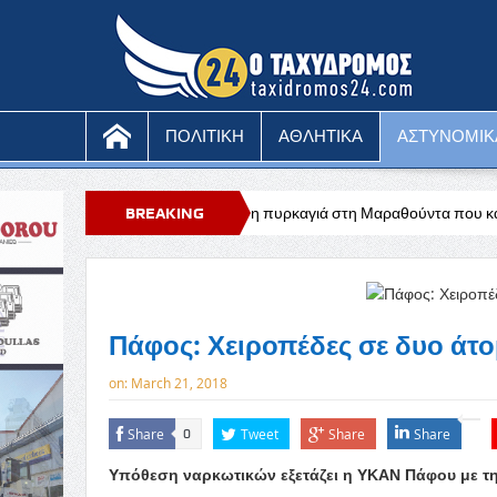
ΠΟΛΙΤΙΚΗ
ΑΘΛΗΤΙΚΑ
ΑΣΤΥΝΟΜΙΚ
Υπό έλεγχο η πυρκαγιά στη Μαραθούντα που κατέκαψε περίπου τέσσε
BREAKING
NEWS
Πάφος: Χειροπέδες σε δυο άτ
on:
March 21, 2018
Share
Tweet
Share
Share
0
Υπόθεση ναρκωτικών εξετάζει η ΥΚΑΝ Πάφου με τ