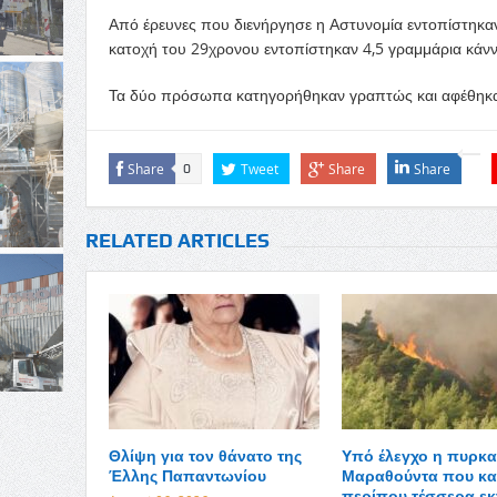
Από έρευνες που διενήργησε η Αστυνομία εντοπίστηκα
κατοχή του 29χρονου εντοπίστηκαν 4,5 γραμμάρια κάν
Τα δύο πρόσωπα κατηγορήθηκαν γραπτώς και αφέθηκαν 
Share
Tweet
Share
Share
0
RELATED ARTICLES
Θλίψη για τον θάνατο της
Υπό έλεγχο η πυρκα
Έλλης Παπαντωνίου
Μαραθούντα που κα
περίπου τέσσερα εκ