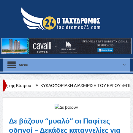
Menu
υ
ΚΥΚΛΟΦΟΡΙΑΚΗ ΔΙΑΧΕΙΡΙΣΗ ΤΟΥ ΕΡΓΟΥ «ΕΠΙΔΙΟΡΘΩΣΗ ΠΛ
σεων»
Δε βάζουν “μυαλό” οι Παφίτες
οδηγοί – Δεκάδες καταγγελίες για