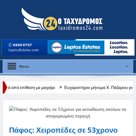
Menu
η με μαχαίρι
Ευχαριστήριο μήνυμα Χ. Πάζαρου για Α. Βαφεάδη
Πάφος: Χειροπέδες σε 53χρονο