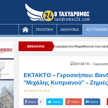
ΠΟΛΙΤΙΚΗ
ΑΘΛΗΤΙΚΑ
ΑΣΤΥΝΟΜΙΚ
Υπό έλεγχο η πυρκαγιά στη Μαραθούντα που κατέκαψε περίπου τέσσερα
BREAKING
NEWS
ΕΚΤΑΚΤΟ – Γεροσκήπου: Βανδα
“Μιχάλης Κυπριανού” – Ζημιέ
on:
March 10, 2018
Share
Tweet
Share
Share
0