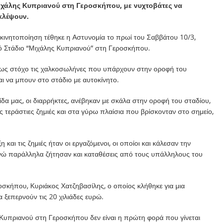
χάλης Κυπριανού στη Γεροσκήπου, με νυχτοβάτες να
κλέψουν.
ε κινητοποίηση τέθηκε η Αστυνομία το πρωί του Σαββάτου 10/3,
κό Στάδιο “Μιχάλης Κυπριανού” στη Γεροσκήπου.
ν ως στόχο τις χαλκοσωλήνες που υπάρχουν στην οροφή του
ι να μπουν στο στάδιο με αυτοκίνητο.
α μας, οι διαρρήκτες, ανέβηκαν με σκάλα στην οροφή του σταδίου,
τεράστιες ζημιές και στα γύρω πλαίσια που βρίσκονταν στο σημείο,
και τις ζημιές ήταν οι εργαζόμενοι, οι οποίοι και κάλεσαν την
 ενώ παράλληλα ζήτησαν και καταθέσεις από τους υπάλληλους του
οσκήπου, Κυριάκος Χατζηβασίλης, ο οποίος κλήθηκε για μια
α ξεπερνούν τις 20 χιλιάδες ευρώ.
ς Κυπριανού στη Γεροσκήπου δεν είναι η πρώτη φορά που γίνεται