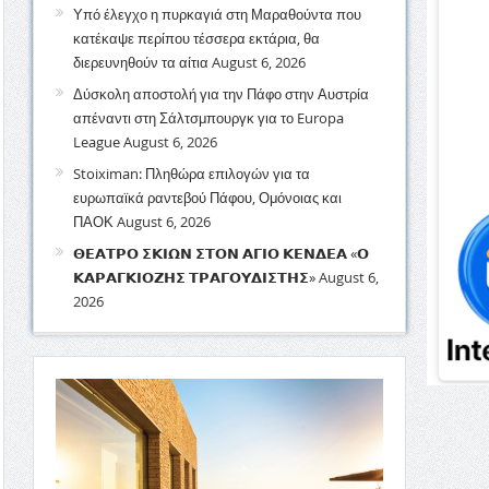
Υπό έλεγχο η πυρκαγιά στη Μαραθούντα που
κατέκαψε περίπου τέσσερα εκτάρια, θα
διερευνηθούν τα αίτια
August 6, 2026
Δύσκολη αποστολή για την Πάφο στην Αυστρία
απέναντι στη Σάλτσμπουργκ για το Europa
League
August 6, 2026
Stoiximan: Πληθώρα επιλογών για τα
ευρωπαϊκά ραντεβού Πάφου, Ομόνοιας και
ΠΑΟΚ
August 6, 2026
𝝝𝝚𝝖𝝩𝝦𝝤 𝝨𝝟𝝞𝝮𝝢 𝝨𝝩𝝤𝝢 𝝖𝝘𝝞𝝤 𝝟𝝚𝝢𝝙𝝚𝝖 «𝝤
𝝟𝝖𝝦𝝖𝝘𝝟𝝞𝝤𝝛𝝜𝝨 𝝩𝝦𝝖𝝘𝝤𝝪𝝙𝝞𝝨𝝩𝝜𝝨»
August 6,
2026