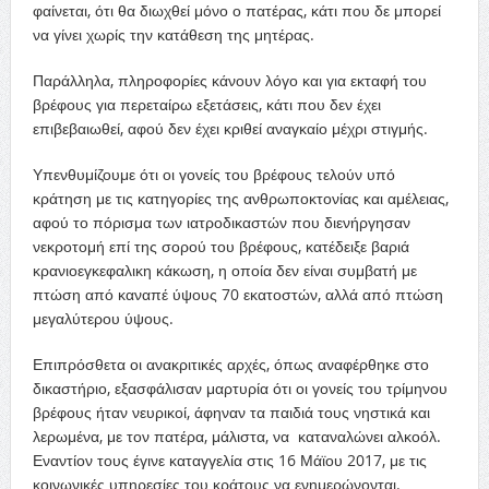
φαίνεται, ότι θα διωχθεί μόνο ο πατέρας, κάτι που δε μπορεί
να γίνει χωρίς την κατάθεση της μητέρας.
Παράλληλα, πληροφορίες κάνουν λόγο και για εκταφή του
βρέφους για περεταίρω εξετάσεις, κάτι που δεν έχει
επιβεβαιωθεί, αφού δεν έχει κριθεί αναγκαίο μέχρι στιγμής.
Υπενθυμίζουμε ότι οι γονείς του βρέφους τελούν υπό
κράτηση με τις κατηγορίες της ανθρωποκτονίας και αμέλειας,
αφού το πόρισμα των ιατροδικαστών που διενήργησαν
νεκροτομή επί της σορού του βρέφους, κατέδειξε βαριά
κρανιοεγκεφαλικη κάκωση, η οποία δεν είναι συμβατή με
πτώση από καναπέ ύψους 70 εκατοστών, αλλά από πτώση
μεγαλύτερου ύψους.
Επιπρόσθετα οι ανακριτικές αρχές, όπως αναφέρθηκε στο
δικαστήριο, εξασφάλισαν μαρτυρία ότι οι γονείς του τρίμηνου
βρέφους ήταν νευρικοί, άφηναν τα παιδιά τους νηστικά και
λερωμένα, με τον πατέρα, μάλιστα, να καταναλώνει αλκοόλ.
Εναντίον τους έγινε καταγγελία στις 16 Μάϊου 2017, με τις
κοινωνικές υπηρεσίες του κράτους να ενημερώνονται.