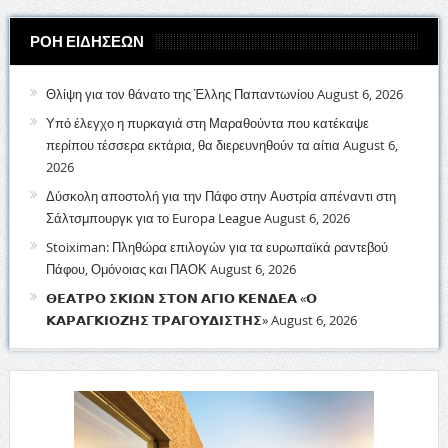
ΡΟΗ ΕΙΔΗΣΕΩΝ
Θλίψη για τον θάνατο της Έλλης Παπαντωνίου
August 6, 2026
Υπό έλεγχο η πυρκαγιά στη Μαραθούντα που κατέκαψε
περίπου τέσσερα εκτάρια, θα διερευνηθούν τα αίτια
August 6,
2026
Δύσκολη αποστολή για την Πάφο στην Αυστρία απέναντι στη
Σάλτσμπουργκ για το Europa League
August 6, 2026
Stoiximan: Πληθώρα επιλογών για τα ευρωπαϊκά ραντεβού
Πάφου, Ομόνοιας και ΠΑΟΚ
August 6, 2026
𝝝𝝚𝝖𝝩𝝦𝝤 𝝨𝝟𝝞𝝮𝝢 𝝨𝝩𝝤𝝢 𝝖𝝘𝝞𝝤 𝝟𝝚𝝢𝝙𝝚𝝖 «𝝤
𝝟𝝖𝝦𝝖𝝘𝝟𝝞𝝤𝝛𝝜𝝨 𝝩𝝦𝝖𝝘𝝤𝝪𝝙𝝞𝝨𝝩𝝜𝝨»
August 6, 2026