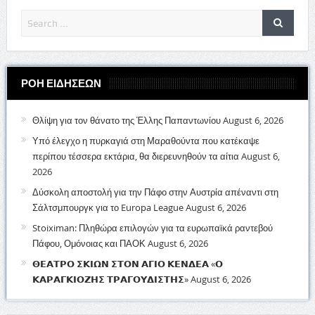
ΡΟΗ ΕΙΔΗΣΕΩΝ
Θλίψη για τον θάνατο της Έλλης Παπαντωνίου
August 6, 2026
Υπό έλεγχο η πυρκαγιά στη Μαραθούντα που κατέκαψε
περίπου τέσσερα εκτάρια, θα διερευνηθούν τα αίτια
August 6,
2026
Δύσκολη αποστολή για την Πάφο στην Αυστρία απέναντι στη
Σάλτσμπουργκ για το Europa League
August 6, 2026
Stoiximan: Πληθώρα επιλογών για τα ευρωπαϊκά ραντεβού
Πάφου, Ομόνοιας και ΠΑΟΚ
August 6, 2026
𝝝𝝚𝝖𝝩𝝦𝝤 𝝨𝝟𝝞𝝮𝝢 𝝨𝝩𝝤𝝢 𝝖𝝘𝝞𝝤 𝝟𝝚𝝢𝝙𝝚𝝖 «𝝤
𝝟𝝖𝝦𝝖𝝘𝝟𝝞𝝤𝝛𝝜𝝨 𝝩𝝦𝝖𝝘𝝤𝝪𝝙𝝞𝝨𝝩𝝜𝝨»
August 6, 2026