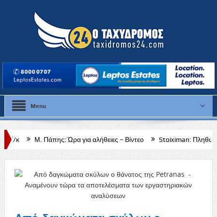
Menu
πης: Ώρα για αλήθειες – Βίντεο
Stoiximan: Πληθώρα επιλογών για τ