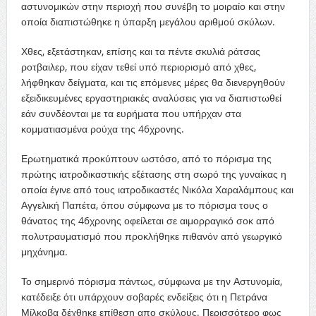
αστυνομικών στην περιοχή που συνέβη το μοιραίο και στην
οποία διαπιστώθηκε η ύπαρξη μεγάλου αριθμού σκύλων.
Χθες, εξετάστηκαν, επίσης και τα πέντε σκυλιά ράτσας
ροτβαιλερ, που είχαν τεθεί υπό περιορισμό από χθες,
λήφθηκαν δείγματα, και τις επόμενες μέρες θα διενεργηθούν
εξειδικευμένες εργαστηριακές αναλύσεις για να διαπιστωθεί
εάν συνδέονται με τα ευρήματα που υπήρχαν στα
κομματιασμένα ρούχα της 46χρονης.
Ερωτηματικά προκύπτουν ωστόσο, από το πόρισμα της
πρώτης ιατροδικαστικής εξέτασης στη σωρό της γυναίκας η
οποία έγινε από τους ιατροδικαστές Νικόλα Χαραλάμπους και
Αγγελική Παπέτα, όπου σύμφωνα με το πόρισμα τους ο
θάνατος της 46χρονης οφείλεται σε αιμορραγικό σοκ από
πολυτραυματισμό που προκλήθηκε πιθανόν από γεωργικό
μηχάνημα.
Το σημερινό πόρισμα πάντως, σύμφωνα με την Αστυνομία,
κατέδειξε ότι υπάρχουν σοβαρές ενδείξεις ότι η Πετράνα
Μίλκοβα δέχθηκε επίθεση απο σκύλους. Περισσότερο φως