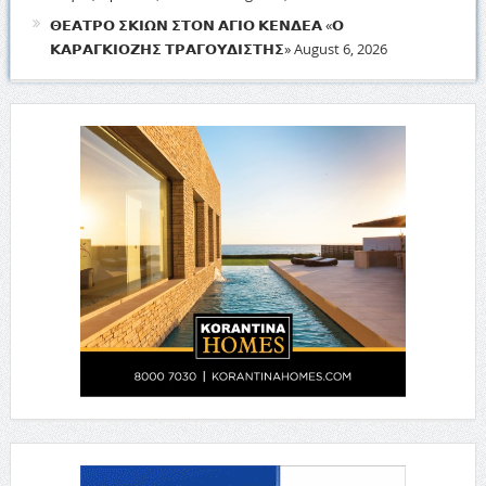
𝝝𝝚𝝖𝝩𝝦𝝤 𝝨𝝟𝝞𝝮𝝢 𝝨𝝩𝝤𝝢 𝝖𝝘𝝞𝝤 𝝟𝝚𝝢𝝙𝝚𝝖 «𝝤
𝝟𝝖𝝦𝝖𝝘𝝟𝝞𝝤𝝛𝝜𝝨 𝝩𝝦𝝖𝝘𝝤𝝪𝝙𝝞𝝨𝝩𝝜𝝨»
August 6, 2026