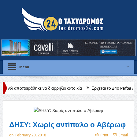
Menu
ηκε να διαρρήξει κατοικία
Ερχεται το 24ο Pafos Aphrodite Festival
ρευνηθούν τα αίτια
ΔΗΣΥ: Χωρίς αντίπαλο ο Αβέρωφ
on:
February 20, 2018
Print
Email