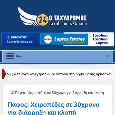
Menu
ο «Ανέγερση Αμφιθεάτρου στο Δήμο Πόλης Χρυσοχούς»
Στάλω Γεωρ
ου
Παφος: Χειροπέδες σε 30χρονο
για διάρρηξη και κλοπή