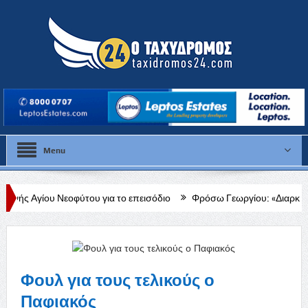
Menu
φύτου για το επεισόδιο
Φρόσω Γεωργίου: «Διαρκής, δεδομένη και έμ
Φουλ για τους τελικούς ο
Παφιακός