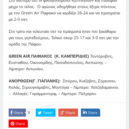
Στο δεύτερο σετ οι φιλοξενούμενοι «ξύπνησαν» και πάλεψαν
μέχρι το τέλος. Ο αγώνας οδηγήθηκε στους έξτρα πόντους
με τον Green Air Παφιακό να κερδίζει 26-24 και να προηγείται
με 2-0 σετ.
Στο τρίτο και τελευταίο σετ τα πράγματα ήταν πιο ξεκάθαρα
για τους γηπεδούχους. Τελικό σκορ 25-17 και 3-0 σετ για την
ομάδα της Πάφου.
GREEN
AIR
ΠΑΦΙΑΚΟΣ (Κ. ΚΑΜΠΕΡΙΔΗΣ)
Τοντόροβιτς,
Ευσταθίου, Οικονομίδης, Παπαδόπουλος, Ασπιώτης –
Λίμπερο: Αντωνίου.
ΑΝΟΡΘΩΣΗ(Γ. ΓΙΑΠΑΝΗΣ):
Σπύρου, Κνέζεβιτς, Σόρενσεν,
Κολάς, Στρουγκάρεβιτς, Μοντόγια – Λίμπερο: Χατζηδαμιανού.
– Αλλαγές: Γκράμμεντορφ, – Λίμπερο: Πελχαρίνι.
Share
Tweet
Share
Share
0
Share