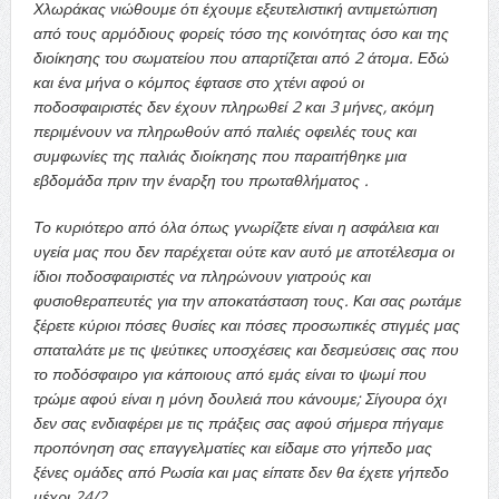
Χλωράκας νιώθουμε ότι έχουμε εξευτελιστική αντιμετώπιση
από τους αρμόδιους φορείς τόσο της κοινότητας όσο και της
διοίκησης του σωματείου που απαρτίζεται από 2 άτομα. Εδώ
και ένα μήνα ο κόμπος έφτασε στο χτένι αφού οι
ποδοσφαιριστές δεν έχουν πληρωθεί 2 και 3 μήνες, ακόμη
περιμένουν να πληρωθούν από παλιές οφειλές τους και
συμφωνίες της παλιάς διοίκησης που παραιτήθηκε μια
εβδομάδα πριν την έναρξη του πρωταθλήματος .
Το κυριότερο από όλα όπως γνωρίζετε είναι η ασφάλεια και
υγεία μας που δεν παρέχεται ούτε καν αυτό με αποτέλεσμα οι
ίδιοι ποδοσφαιριστές να πληρώνουν γιατρούς και
φυσιοθεραπευτές για την αποκατάσταση τους. Και σας ρωτάμε
ξέρετε κύριοι πόσες θυσίες και πόσες προσωπικές στιγμές μας
σπαταλάτε με τις ψεύτικες υποσχέσεις και δεσμεύσεις σας που
το ποδόσφαιρο για κάποιους από εμάς είναι το ψωμί που
τρώμε αφού είναι η μόνη δουλειά που κάνουμε; Σίγουρα όχι
δεν σας ενδιαφέρει με τις πράξεις σας αφού σήμερα πήγαμε
προπόνηση σας επαγγελματίες και είδαμε στο γήπεδο μας
ξένες ομάδες από Ρωσία και μας είπατε δεν θα έχετε γήπεδο
μέχρι 24/2 .