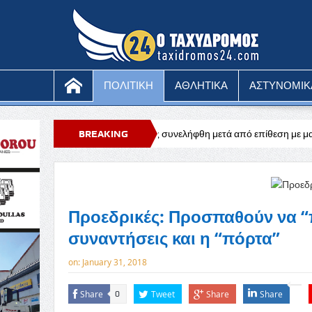
ΠΟΛΙΤΙΚΗ
ΑΘΛΗΤΙΚΑ
ΑΣΤΥΝΟΜΙΚ
ρονος μοναχός συνελήφθη μετά από επίθεση με μαχαίρι
BREAKING
Ευχαριστήρ
NEWS
Προεδρικές: Προσπαθούν να “π
συναντήσεις και η “πόρτα”
on:
January 31, 2018
Share
Tweet
Share
Share
0