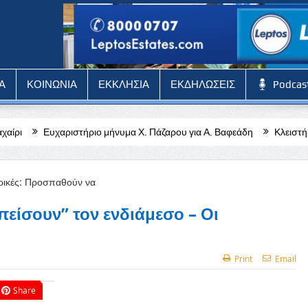
Α
ΚΟΙΝΩΝΙΑ
ΕΚΚΛΗΣΙΑ
ΕΚΔΗΛΩΣΕΙΣ
Podcas
ιο μήνυμα Χ. Πάζαρου για Α. Βαφεάδη
Κλειστή η Στέγη Γραμμάτων κα
είσουν” τον ενδιάμεσο – Οι
Print
Email
Share