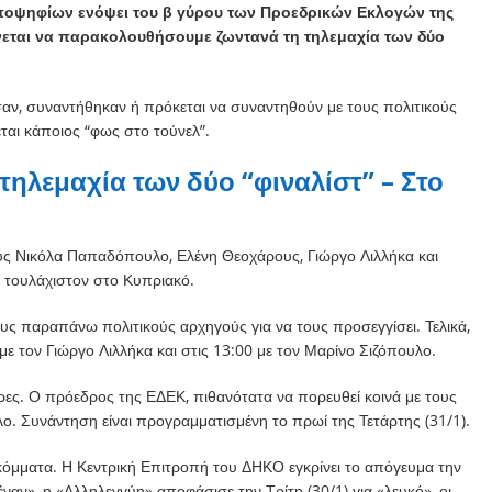
 υποψηφίων ενόψει του β γύρου των Προεδρικών Εκλογών της
ένεται να παρακολουθήσουμε ζωντανά τη τηλεμαχία των δύο
σαν, συναντήθηκαν ή πρόκεται να συναντηθούν με τους πολιτικούς
ται κάποιος “φως στο τούνελ”.
τηλεμαχία των δύο “φιναλίστ” – Στο
ς Νικόλα Παπαδόπουλο, Ελένη Θεοχάρους, Γιώργο Λιλλήκα και
 τουλάχιστον στο Κυπριακό.
ς παραπάνω πολιτικούς αρχηγούς για να τους προσεγγίσει. Τελικά,
0 με τον Γιώργο Λιλλήκα και στις 13:00 με τον Μαρίνο Σιζόπουλο.
ες. Ο πρόεδρος της ΕΔΕΚ, πιθανότατα να πορευθεί κοινά με τους
 Συνάντηση είναι προγραμματισμένη το πρωί της Τετάρτης (31/1).
κόμματα. Η Κεντρική Επιτροπή του ΔΗΚΟ εγκρίνει το απόγευμα την
αν», η «Αλληλεγγύη» αποφάσισε την Τρίτη (30/1) για «λευκό», οι