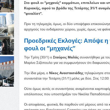
Στο φουλ οι “μηχανές” κομμάτων, επιτελείων και
Κυριακής, αφού το βράδυ της Τετάρτης 31/1 αναμ
“φιναλίστ”.
Πριν τη τηλεμαχία, όμως, οι δύο υποψήφιοι επικοινώνη
αρχηγούς του ενδιάμεσου χώρου, χωρίς, όμως, να φαίνε
Προεδρικές Εκλογές: Απόψε η 
φουλ οι “μηχανές”
Την Τρίτη (30/1) ο
Σταύρος Μαλάς
συναντήθηκε με του
Μαρίνο Σιζόπουλο για να συμφωνήσουν ότι διαφωνούν,
Την ίδια μέρα, ο
Νίκος Αναστασιάδης
τηλεφώνησε στου
συναντιέται την Τετάρτη (31/1) μόλις με δύο. Στις 12:0
Ούτε όμως αυτές οι συναντήσεις αναμένονται καρποφόρ
υπόλοιπους που υποστήριξαν τον Νικόλα Παπαδόπουλο.
Οι αποφάσεις, φυσικά, θα παρθούν επί μέρους από τα 
απόφαση του Εκτελεστικού Γραφείου για ψήφο σε «κανέν