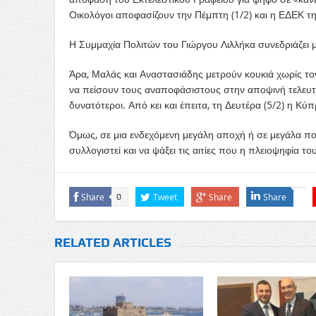
Οικολόγοι αποφασίζουν την Πέμπτη (1/2) και η ΕΔΕΚ τη
Η Συμμαχία Πολιτών του Γιώργου Λιλλήκα συνεδριάζει 
Άρα, Μαλάς και Αναστασιάδης μετρούν κουκιά χωρίς το
να πείσουν τους αναποφάσιστους στην αποψινή τελευτα
δυνατότεροι. Από κει και έπειτα, τη Δευτέρα (5/2) η Κύπ
Όμως, σε μια ενδεχόμενη μεγάλη αποχή ή σε μεγάλα π
συλλογιστεί και να ψάξει τις αιτίες που η πλειοψηφία το
Share
Tweet
Share
Share
0
RELATED ARTICLES