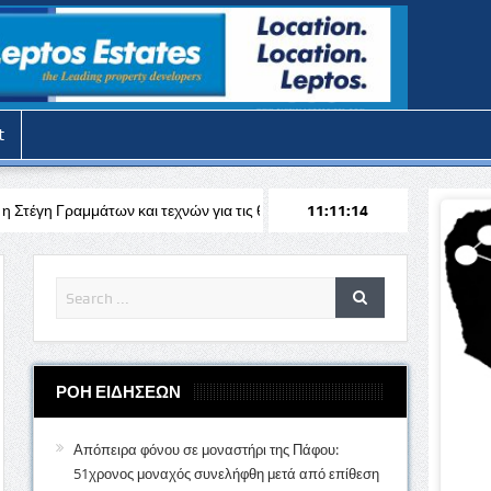
t
ι τεχνών για τις θερινές διακοπές
Απόπειρα φόνου στην Πάφο: Επιτ
11:11:16
ΡΟΗ ΕΙΔΗΣΕΩΝ
Απόπειρα φόνου σε μοναστήρι της Πάφου:
51χρονος μοναχός συνελήφθη μετά από επίθεση