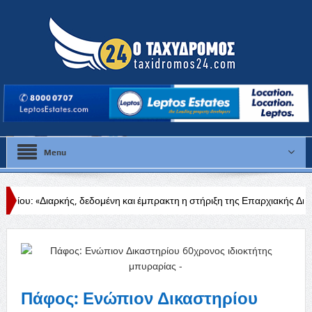
Menu
εδομένη και έμπρακτη η στήριξη της Επαρχιακής Διοίκησης και της Κυβέ
Πάφος: Ενώπιον Δικαστηρίου