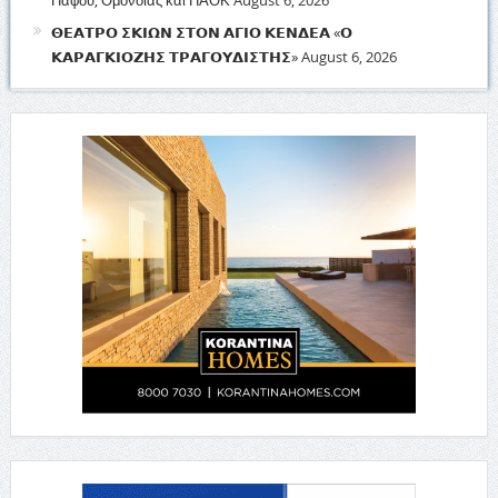
Πάφου, Ομόνοιας και ΠΑΟΚ
August 6, 2026
𝝝𝝚𝝖𝝩𝝦𝝤 𝝨𝝟𝝞𝝮𝝢 𝝨𝝩𝝤𝝢 𝝖𝝘𝝞𝝤 𝝟𝝚𝝢𝝙𝝚𝝖 «𝝤
𝝟𝝖𝝦𝝖𝝘𝝟𝝞𝝤𝝛𝝜𝝨 𝝩𝝦𝝖𝝘𝝤𝝪𝝙𝝞𝝨𝝩𝝜𝝨»
August 6, 2026