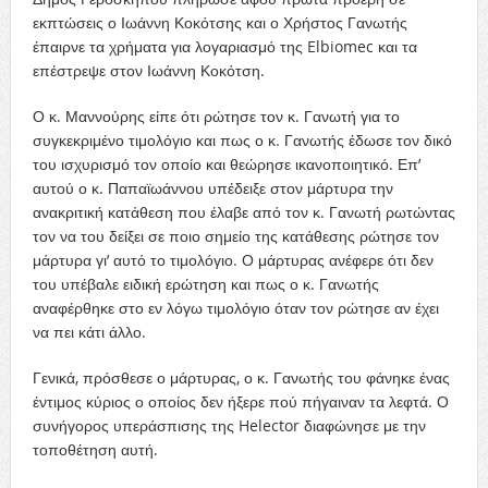
εκπτώσεις ο Ιωάννη Κοκότσης και ο Χρήστος Γανωτής
έπαιρνε τα χρήματα για λογαριασμό της Elbiomec και τα
επέστρεψε στον Ιωάννη Κοκότση.
Ο κ. Μαννούρης είπε ότι ρώτησε τον κ. Γανωτή για το
συγκεκριμένο τιμολόγιο και πως ο κ. Γανωτής έδωσε τον δικό
του ισχυρισμό τον οποίο και θεώρησε ικανοποιητικό. Επ’
αυτού ο κ. Παπαϊωάννου υπέδειξε στον μάρτυρα την
ανακριτική κατάθεση που έλαβε από τον κ. Γανωτή ρωτώντας
τον να του δείξει σε ποιο σημείο της κατάθεσης ρώτησε τον
μάρτυρα γι’ αυτό το τιμολόγιο. Ο μάρτυρας ανέφερε ότι δεν
του υπέβαλε ειδική ερώτηση και πως ο κ. Γανωτής
αναφέρθηκε στο εν λόγω τιμολόγιο όταν τον ρώτησε αν έχει
να πει κάτι άλλο.
Γενικά, πρόσθεσε ο μάρτυρας, ο κ. Γανωτής του φάνηκε ένας
έντιμος κύριος ο οποίος δεν ήξερε πού πήγαιναν τα λεφτά. Ο
συνήγορος υπεράσπισης της Helector διαφώνησε με την
τοποθέτηση αυτή.