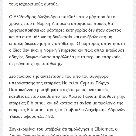
τους ισχυρισμούς αυτούς.
Ο Αλέξανδρος Αλεξάνδρου υπέβαλε στον μάρτυρα ότι ο
χρόνος που η Νομική Υπηρεσία αποφάσισε ποιους θα
χρησιμοποιήσει ως μάρτυρες κατηγορίας δεν ήταν σωστός
και ότι αυτό μόλυνε τη διαδικασία και συνέβαλε στη μη
επαρκή διερεύνηση της υπόθεσης. Ο μάρτυρας απάντησε ότι
ο ίδιος δεν είναι η Νομική Υπηρεσία και πως απλά εκτελούσε
οδηγίες, διαφωνώντας παράλληλα με τα περί μη επαρκούς
διερεύνησης της υπόθεσης.
Στο πλαίσιο της αντεξέτασης του από τον συνήγορο
υπεράσπισης της εταιρείας Helector Cyprus Γιώργο
Παπαϊωάννου ρωτήθηκε σε σχέση με τις ανακριτικές
καταθέσεις που έλαβε από τον Χρίστο Γανωτή Διευθυντή της
εταιρείας Elbiomec και ειδικότερα σε σχέση με τιμολόγιο της
εταιρείας Elbiomec προς το Συμβούλιο Διαχείρισης Αδρανών
Υλικών ύψους €63.180.
Συγκεκριμένα, του υπέβαλε ότι τιμολόγησε η Elbiomec, o
Δήμος Γεροσκήπου πλήρωσε αφού πρώτα προέβη σε