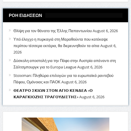
ΡΟΗ ΕΙΔΗΣΕΩΝ
Θλίψη για τον θάνατο της Έλλης Παπαντωνίου
August 6, 2026
Υπό έλεγχο η πυρκαγιά στη Μαραθούντα που κατέκαψε
περίπου τέσσερα εκτάρια, θα διερευνηθούν τα αίτια
August 6,
2026
Δύσκολη αποστολή για την Πάφο στην Αυστρία απέναντι στη
Σάλτσμπουργκ για το Europa League
August 6, 2026
Stoiximan: Πληθώρα επιλογών για τα ευρωπαϊκά ραντεβού
Πάφου, Ομόνοιας και ΠΑΟΚ
August 6, 2026
𝝝𝝚𝝖𝝩𝝦𝝤 𝝨𝝟𝝞𝝮𝝢 𝝨𝝩𝝤𝝢 𝝖𝝘𝝞𝝤 𝝟𝝚𝝢𝝙𝝚𝝖 «𝝤
𝝟𝝖𝝦𝝖𝝘𝝟𝝞𝝤𝝛𝝜𝝨 𝝩𝝦𝝖𝝘𝝤𝝪𝝙𝝞𝝨𝝩𝝜𝝨»
August 6, 2026