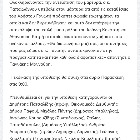
Ολοκληρώνοντας την αντεξέταση του μάρτυρα, ο κ.
Παπαϊωάννου υπέβαλε στον μάρτυρα ότι από τις καταθέσεις
του Χρήστου Γανωτή πρόκυπτε σωρεία ερωτημάτων τα
οποία και δεν διερευνήθηκαν, και αυτό δεν επέτρεψε την
αποκάλυψη του επιλήψιμου ρόλου του Ιωάννη Κοκότση και
Αθανασίου Κατρή οι οποίοι οικειοποιούνταν χρήματα που
ανήκαν σε άλλους. «Θα διαφωνήσω μαζί σας, οι απαντήσεις
που μας έδωσε ο κ. Γανωτής ανταποκρίνονταν στην
πραγματικότητα και ήταν καθ’ όλα διαφωτιστικές» απάντησε ο
Γιαννάκης Μαννούρη.
Η εκδίκαση της υπόθεσης θα συνεχιστεί αύριο Παρασκευή
στις 9:00.
Υπενθυμίζεται ότι για την υπόθεση κατηγορούνται οι
Δημήτρης Πατσαλίδης (πρώην Οικονομικός Διευθυντής
Δήμου Πάφου), Μιχάλης Πάντης (Δημόσιος Υπάλληλος),
Αντώνιος Κουρουζίδης (Συνταξιούχος), Στέλιος
Παπαδόπουλος (Δημόσιος Υπάλληλος), Ανδρέας
Λουρουτζιάτης (πρώην Δήμαρχος Λάρνακας), Γεώργιος
Κουλλαπής (Συνταξιούχος), Νικόλας Κουλλαπής (Ιατρός),