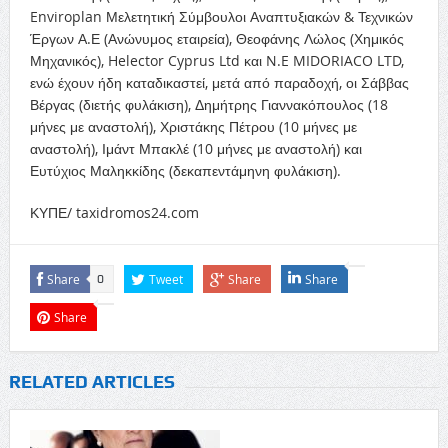
Enviroplan Μελετητική Σύμβουλοι Αναπτυξιακών & Τεχνικών
Έργων Α.Ε (Ανώνυμος εταιρεία), Θεοφάνης Λώλος (Χημικός
Μηχανικός), Helector Cyprus Ltd και N.E MIDORIACO LTD,
ενώ έχουν ήδη καταδικαστεί, μετά από παραδοχή, οι Σάββας
Βέργας (διετής φυλάκιση), Δημήτρης Γιαννακόπουλος (18
μήνες με αναστολή), Χριστάκης Πέτρου (10 μήνες με
αναστολή), Ιμάντ Μπακλέ (10 μήνες με αναστολή) και
Ευτύχιος Μαληκκίδης (δεκαπεντάμηνη φυλάκιση).
ΚΥΠΕ/ taxidromos24.com
Share
Tweet
Share
Share
0
Share
RELATED ARTICLES