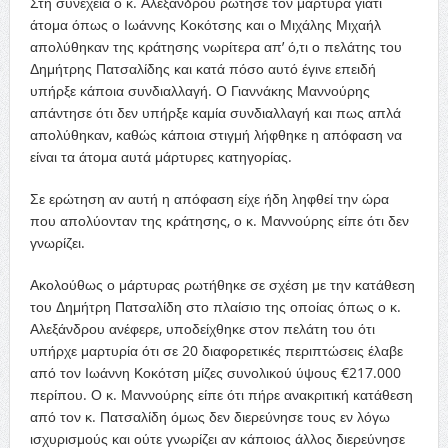
Στη συνέχεια ο κ. Αλεξάνδρου ρώτησε τον μάρτυρα γιατί
άτομα όπως ο Ιωάννης Κοκότσης και ο Μιχάλης Μιχαήλ
απολύθηκαν της κράτησης νωρίτερα απ’ ό,τι ο πελάτης του
Δημήτρης Πατσαλίδης και κατά πόσο αυτό έγινε επειδή
υπήρξε κάποια συνδιαλλαγή. Ο Γιαννάκης Μαννούρης
απάντησε ότι δεν υπήρξε καμία συνδιαλλαγή και πως απλά
απολύθηκαν, καθώς κάποια στιγμή λήφθηκε η απόφαση να
είναι τα άτομα αυτά μάρτυρες κατηγορίας.
Σε ερώτηση αν αυτή η απόφαση είχε ήδη ληφθεί την ώρα
που απολύονταν της κράτησης, ο κ. Μαννούρης είπε ότι δεν
γνωρίζει.
Ακολούθως ο μάρτυρας ρωτήθηκε σε σχέση με την κατάθεση
του Δημήτρη Πατσαλίδη στο πλαίσιο της οποίας όπως ο κ.
Αλεξάνδρου ανέφερε, υποδείχθηκε στον πελάτη του ότι
υπήρχε μαρτυρία ότι σε 20 διαφορετικές περιπτώσεις έλαβε
από τον Ιωάννη Κοκότση μίζες συνολικού ύψους €217.000
περίπου. Ο κ. Μαννούρης είπε ότι πήρε ανακριτική κατάθεση
από τον κ. Πατσαλίδη όμως δεν διερεύνησε τους εν λόγω
ισχυρισμούς και ούτε γνωρίζει αν κάποιος άλλος διερεύνησε