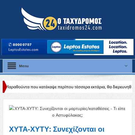
Menu
ατέκαψε περίπου τέσσερα εκτάρια, θα διερευνηθούν τα αίτια
Δύσκο
ΧΥΤΑ-ΧΥΤΥ: Συνεχίζονται οι