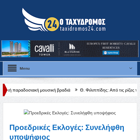
Menu
κή μουσική βραδιά
Θ. Φιλιππίδης: Από τις ρίζες της κυπριακής υπ
Προεδρικές Εκλογές: Συνελήφθη
υποψήφιος