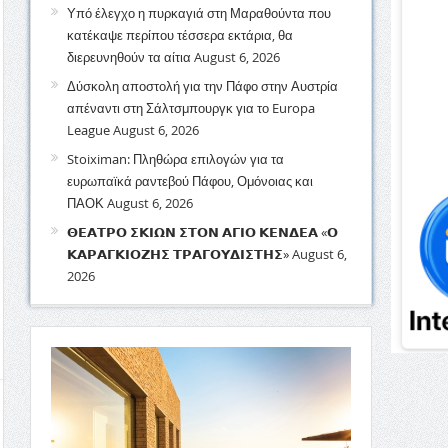
Υπό έλεγχο η πυρκαγιά στη Μαραθούντα που
κατέκαψε περίπου τέσσερα εκτάρια, θα
διερευνηθούν τα αίτια
August 6, 2026
Δύσκολη αποστολή για την Πάφο στην Αυστρία
απέναντι στη Σάλτσμπουργκ για το Europa
League
August 6, 2026
Stoiximan: Πληθώρα επιλογών για τα
ευρωπαϊκά ραντεβού Πάφου, Ομόνοιας και
ΠΑΟΚ
August 6, 2026
𝝝𝝚𝝖𝝩𝝦𝝤 𝝨𝝟𝝞𝝮𝝢 𝝨𝝩𝝤𝝢 𝝖𝝘𝝞𝝤 𝝟𝝚𝝢𝝙𝝚𝝖 «𝝤
𝝟𝝖𝝦𝝖𝝘𝝟𝝞𝝤𝝛𝝜𝝨 𝝩𝝦𝝖𝝘𝝤𝝪𝝙𝝞𝝨𝝩𝝜𝝨»
August 6,
2026