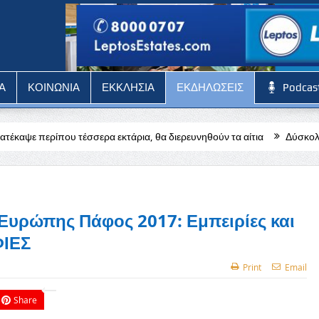
Α
ΚΟΙΝΩΝΙΑ
ΕΚΚΛΗΣΙΑ
ΕΚΔΗΛΩΣΕΙΣ
Podcas
ρα εκτάρια, θα διερευνηθούν τα αίτια
Δύσκολη αποστολή για την Π
 Ευρώπης Πάφος 2017: Εμπειρίες και
ΦΙΕΣ
Print
Email
Share