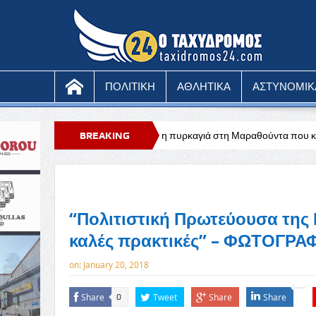
ΠΟΛΙΤΙΚΗ
ΑΘΛΗΤΙΚΑ
ΑΣΤΥΝΟΜΙΚ
Υπό έλεγχο η πυρκαγιά στη Μαραθούντα που κατέκαψε περίπου τέσσε
BREAKING
NEWS
“Πολιτιστική Πρωτεύουσα της
καλές πρακτικές” – ΦΩΤΟΓΡΑ
on:
January 20, 2018
Share
Tweet
Share
Share
0