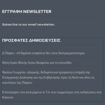
ΕΓΓΡΑΦΗ NEWSLETTER
Subscribe to our email newsletter.
ΠΡΟΣΦΑΤΕΣ ΔΗΜΟΣΙΕΥΣΕΙΣ
Δ.Πάφου : «Η δημόσια ασφάλεια δεν είναι διαπραγματεύσιμη»
Θέση Ιεράς Μονής Αγίου Νεοφύτου για το επεισόδιο
Φρόσω Γεωργίου: «Διαρκής, δεδομένη και έμπρακτη η στήριξη της
Επαρχιακής Διοίκησης και της Κυβέρνησης προς τη Νατά και όλες τις
κοινότητες της Πάφου»
Επέστρεψαν στα κατεχόμενα οι Τ/κ που συμμετείχαν στις εκδηλώσεις στα
Κόκκινα