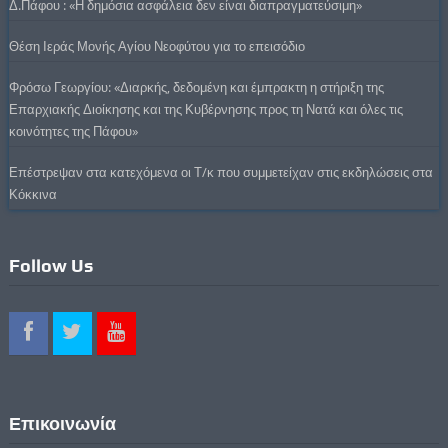
Δ.Πάφου : «Η δημόσια ασφάλεια δεν είναι διαπραγματεύσιμη»
Θέση Ιεράς Μονής Αγίου Νεοφύτου για το επεισόδιο
Φρόσω Γεωργίου: «Διαρκής, δεδομένη και έμπρακτη η στήριξη της
Επαρχιακής Διοίκησης και της Κυβέρνησης προς τη Νατά και όλες τις
κοινότητες της Πάφου»
Επέστρεψαν στα κατεχόμενα οι Τ/κ που συμμετείχαν στις εκδηλώσεις στα
Κόκκινα
Follow Us
Επικοινωνία