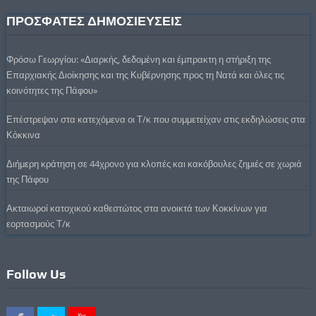
ΠΡΟΣΦΑΤΕΣ ΔΗΜΟΣΙΕΥΣΕΙΣ
Φρόσω Γεωργίου: «Διαρκής, δεδομένη και έμπρακτη η στήριξη της
Επαρχιακής Διοίκησης και της Κυβέρνησης προς τη Νατά και όλες τις
κοινότητες της Πάφου»
Επέστρεψαν στα κατεχόμενα οι Τ/κ που συμμετείχαν στις εκδηλώσεις στα
Κόκκινα
Διήμερη κράτηση σε 44χρονο για κλοπές και κακόβουλες ζημιές σε χωριά
της Πάφου
Ακταιωροί κατοχικού καθεστώτος στα ανοικτά των Κοκκίνων για
εορτασμούς Τ/κ
Follow Us