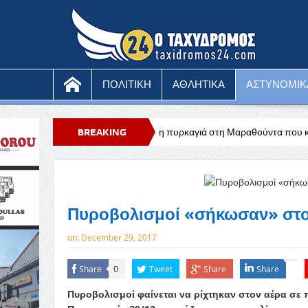
ΠΟΛΙΤΙΚΗ
ΑΘΛΗΤΙΚΑ
ΑΣΤΥΝΟΜΙΚ
υ
Υπό έλεγχο η πυρκαγιά στη Μαραθούντα που κατέκαψε περίπου τέσσ
BREAKING
NEWS
Πυροβολισμοί «σήκωσαν» στο 
on:
December 29, 2017
Share
Tweet
Share
Share
0
Πυροβολισμοί φαίνεται να ρίχτηκαν στον αέρα σε