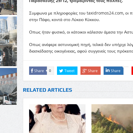
Παρασκευής 29/12, τρομάζοντας τους πολίτες.
Συμφωνα με πληροφορίες του taxidromos24.com, οι π
στην Πάφο, κοντά στο Λύκειο Κύκκου.
Οπως ήταν φυσικό, οι κάτοικοι κάλεσαν άμεσα την Αστυν
Οπως ανέφερε αστυνομική πηγή, τελικά δεν υπήρχε λόγ
διασκέδασης οικογένειας, αφού συγγενείς τους πρόκειτ
Share
Tweet
Share
Share
0
RELATED ARTICLES