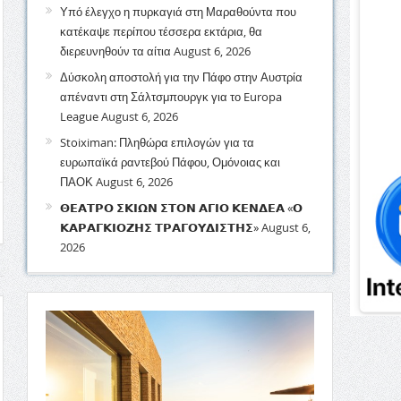
Υπό έλεγχο η πυρκαγιά στη Μαραθούντα που
κατέκαψε περίπου τέσσερα εκτάρια, θα
διερευνηθούν τα αίτια
August 6, 2026
Δύσκολη αποστολή για την Πάφο στην Αυστρία
απέναντι στη Σάλτσμπουργκ για το Europa
League
August 6, 2026
Stoiximan: Πληθώρα επιλογών για τα
ευρωπαϊκά ραντεβού Πάφου, Ομόνοιας και
ΠΑΟΚ
August 6, 2026
𝝝𝝚𝝖𝝩𝝦𝝤 𝝨𝝟𝝞𝝮𝝢 𝝨𝝩𝝤𝝢 𝝖𝝘𝝞𝝤 𝝟𝝚𝝢𝝙𝝚𝝖 «𝝤
𝝟𝝖𝝦𝝖𝝘𝝟𝝞𝝤𝝛𝝜𝝨 𝝩𝝦𝝖𝝘𝝤𝝪𝝙𝝞𝝨𝝩𝝜𝝨»
August 6,
2026