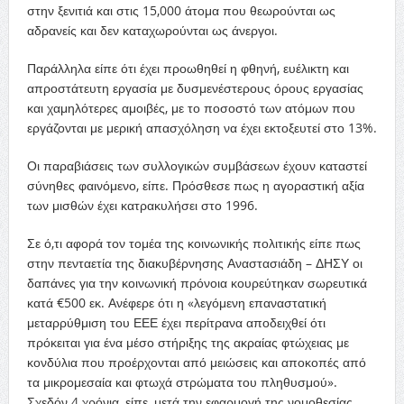
στην ξενιτιά και στις 15,000 άτομα που θεωρούνται ως
αδρανείς και δεν καταχωρούνται ως άνεργοι.
Παράλληλα είπε ότι έχει προωθηθεί η φθηνή, ευέλικτη και
απροστάτευτη εργασία με δυσμενέστερους όρους εργασίας
και χαμηλότερες αμοιβές, με το ποσοστό των ατόμων που
εργάζονται με μερική απασχόληση να έχει εκτοξευτεί στο 13%.
Οι παραβιάσεις των συλλογικών συμβάσεων έχουν καταστεί
σύνηθες φαινόμενο, είπε. Πρόσθεσε πως η αγοραστική αξία
των μισθών έχει κατρακυλήσει στο 1996.
Σε ό,τι αφορά τον τομέα της κοινωνικής πολιτικής είπε πως
στην πενταετία της διακυβέρνησης Αναστασιάδη – ΔΗΣΥ οι
δαπάνες για την κοινωνική πρόνοια κουρεύτηκαν σωρευτικά
κατά €500 εκ. Ανέφερε ότι η «λεγόμενη επαναστατική
μεταρρύθμιση του ΕΕΕ έχει περίτρανα αποδειχθεί ότι
πρόκειται για ένα μέσο στήριξης της ακραίας φτώχειας με
κονδύλια που προέρχονται από μειώσεις και αποκοπές από
τα μικρομεσαία και φτωχά στρώματα του πληθυσμού».
Σχεδόν 4 χρόνια, είπε, μετά την εφαρμογή της νομοθεσίας