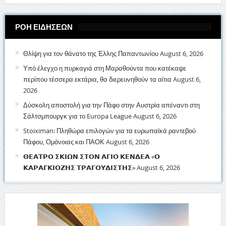
ΡΟΗ ΕΙΔΗΣΕΩΝ
Θλίψη για τον θάνατο της Έλλης Παπαντωνίου
August 6, 2026
Υπό έλεγχο η πυρκαγιά στη Μαραθούντα που κατέκαψε
περίπου τέσσερα εκτάρια, θα διερευνηθούν τα αίτια
August 6,
2026
Δύσκολη αποστολή για την Πάφο στην Αυστρία απέναντι στη
Σάλτσμπουργκ για το Europa League
August 6, 2026
Stoiximan: Πληθώρα επιλογών για τα ευρωπαϊκά ραντεβού
Πάφου, Ομόνοιας και ΠΑΟΚ
August 6, 2026
𝝝𝝚𝝖𝝩𝝦𝝤 𝝨𝝟𝝞𝝮𝝢 𝝨𝝩𝝤𝝢 𝝖𝝘𝝞𝝤 𝝟𝝚𝝢𝝙𝝚𝝖 «𝝤
𝝟𝝖𝝦𝝖𝝘𝝟𝝞𝝤𝝛𝝜𝝨 𝝩𝝦𝝖𝝘𝝤𝝪𝝙𝝞𝝨𝝩𝝜𝝨»
August 6, 2026