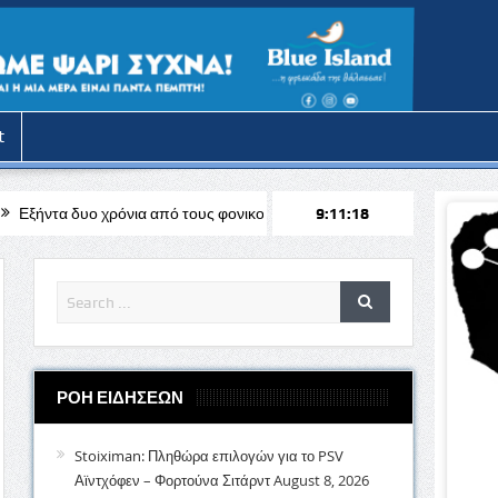
t
νια από τους φονικούς τουρκικούς βομβαρδισμούς στην Τηλλυρία
9:11:20
Ο
ΡΟΗ ΕΙΔΗΣΕΩΝ
Stoiximan: Πληθώρα επιλογών για το PSV
Αϊντχόφεν – Φορτούνα Σιτάρντ
August 8, 2026