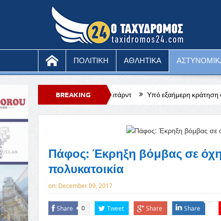
ΠΟΛΙΤΙΚΗ
ΑΘΛΗΤΙΚΑ
ΑΣΤΥΝΟΜΙΚ
όφεν – Φορτούνα Σιτάρντ
BREAKING
Υπό εξαήμερη κράτηση ο 51χρονος μοναχό
NEWS
Πάφος: Έκρηξη βόμβας σε όχημ
πολυκατοικία
on:
December 09, 2017
Share
Tweet
Share
Share
0