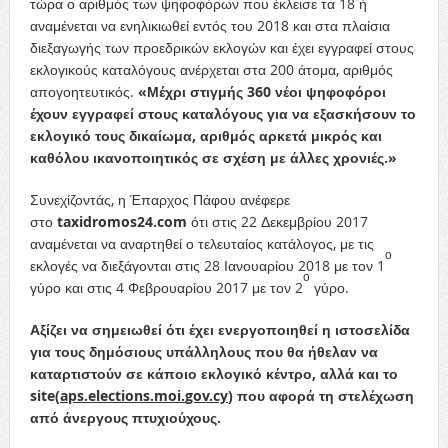
τώρα ο αριθμός των ψηφοφόρων που έκλεισε τα 18 ή
αναμένεται να ενηλικιωθεί εντός του 2018 και στα πλαίσια
διεξαγωγής των προεδρικών εκλογών και έχει εγγραφεί στους
εκλογικούς καταλόγους ανέρχεται στα 200 άτομα, αριθμός
απογοητευτικός.
«Μέχρι στιγμής 360 νέοι ψηφοφόροι
έχουν εγγραφεί στους καταλόγους για να εξασκήσουν το
εκλογικό τους δικαίωμα, αριθμός αρκετά μικρός και
καθόλου ικανοποιητικός σε σχέση με άλλες χρονιές.»
Συνεχίζοντάς, η Έπαρχος Πάφου ανέφερε
στο
taxidromos24.com
ότι στις 22 Δεκεμβρίου 2017
αναμένεται να αναρτηθεί ο τελευταίος κατάλογος, με τις
ο
εκλογές να διεξάγονται στις 28 Ιανουαρίου 2018 με τον 1
ο
γύρο και στις 4 Φεβρουαρίου 2017 με τον 2
γύρο.
Αξίζει να σημειωθεί ότι έχει ενεργοποιηθεί η ιστοσελίδα
για τους δημόσιους υπάλληλους που θα ήθελαν να
καταρτιστούν σε κάποιο εκλογικό κέντρο, αλλά και το
site(
aps
.
elections
.
moi
.
gov
.
cy
) που αφορά τη στελέχωση
από άνεργους πτυχιούχους.